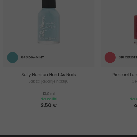
640 DIA-MINT
016 CERISE
Sally Hansen Hard As Nails
Rimmel Lon
Lak za jačanje noktiju
Ge
13,3 ml
Na zalihi
Na z
2,50 €
o