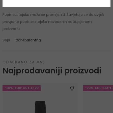
Violet No.2 (CI 60125).
Popis sastojaka može se promijeniti. Savjetuje se da uvijek
provjerite popis sastojaka navedenih na kupljenom
proizvodu.
Boja
transparentna
ODABRANO ZA VAS
Najprodavaniji proizvodi
-20%. KOD: OUTLET20
-20%. KOD: OUTL