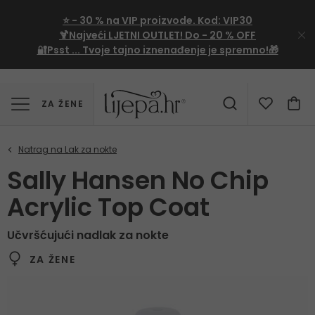
⭐
- 30 %
na VIP proizvode. Kod:
VIP30
🍹Najveći LJETNI OUTLET!
Do - 20 % OFF
🔐Psst ... Tvoje tajno iznenađenje je spremno!🎁
ZA ŽENE
Sally Hansen No Chip
Acrylic Top Coat
Učvršćujući nadlak za nokte
ZA ŽENE