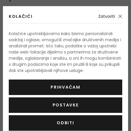
OPIS
OCJENA
KOLAČIĆI
Zatvoriti
Sally Hansen No Chip Acrylic Top Coat
nadlak za nokte
Kolačiće upotrebljavamo kako bismo personalizirali
pruža nježan izgled i sjaj. Brzo se suši i produžuje trajnost
sadržaj i oglase, omogućili značajke društvenih medija i
lakova za nokte.
analizirali promet. Isto tako, podatke o vašoj upotrebi
naše web-lokacije dijelimo s partnerima za društvene
Upotreba
medije, oglašavanje i analizu, a oni ih mogu kombinirati
s drugim podacima koje ste im pružili ili koje su prikupili
Nanesite jedan sloj premaza na osušenu boju.
dok ste upotrebljavali njihove usluge.
Količina i sastojci
PRIHVAĆAM
Količina: 13,3 ml
POSTAVKE
Ethyl Acetate, Butyl Acetate, Isopropyl Alcohol, Acrylates
Copolymer, Nitrocellulose, N-Butylalcohol, Hydrogenated
ODBITI
Soybean Oil, Diethylhexyl Adipate, Benzophenone-1, D&C