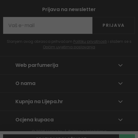
Prijava na newsletter
PRIJAVA
Slanjem ovog obrasca prihvaćam
Politiku privatnosti
i slažem se s
Općim uvjetima poslovanja
Web parfumerija
O nama
Kupnja na Lijepa.hr
Ocjena kupaca
© 2026
Lijepa.hr
Politika o kolačićima
Prijavite neprikladan sadržaj