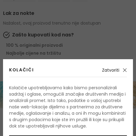
Lak za nokte
Nažalost, ovaj proizvod trenutno nije dostupan
Zašto kupovati kod nas?
100 % originalni proizvodi
Najbolje cijene na tržištu
Brza i pouzdana dostava
KOLAČIĆI
Zatvoriti
Kolačiće upotrebljavamo kako bismo personalizirali
sadržaj i oglase, omogućili značajke društvenih medija i
analizirali promet. Isto tako, podatke o vašoj upotrebi
naše web-lokacije dijelimo s partnerima za društvene
medije, oglašavanje i analizu, a oni ih mogu kombinirati
O proizvodu
s drugim podacima koje ste im pružili ili koje su prikupili
dok ste upotrebljavali njihove usluge.
OPIS
OCJENA
OSTALE INFORMACIJE