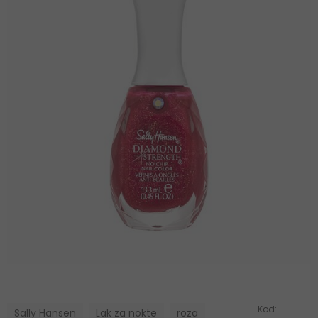
Kod:
Sally Hansen
Lak za nokte
roza