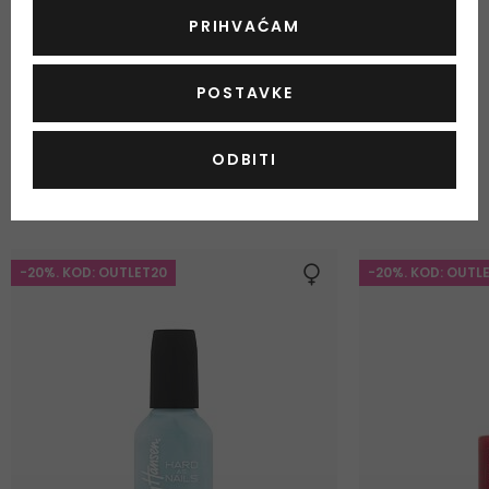
PRIHVAĆAM
Boja
roza
,
POSTAVKE
ODBITI
ODABRANO ZA VAS
Najprodavaniji proizvodi
-20%. KOD: OUTLET20
-20%. KOD: OUTL