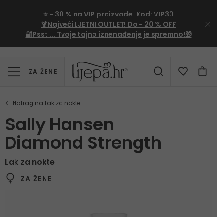
⭐
- 30 %
na VIP proizvode. Kod:
VIP30
🍹Najveći LJETNI OUTLET!
Do - 20 % OFF
🔐Psst ... Tvoje tajno iznenađenje je spremno!🎁
ZA ŽENE
Sally Hansen
Diamond Strength
Lak za nokte
ZA ŽENE