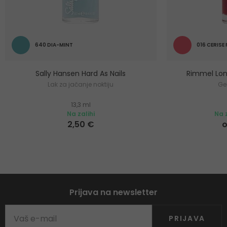
640 DIA-MINT
016 CERISE
Sally Hansen Hard As Nails
Rimmel Lon
Lak za jačanje noktiju
Ge
13,3 ml
Na zalihi
Na z
2,50 €
o
Prijava na newsletter
PRIJAVA