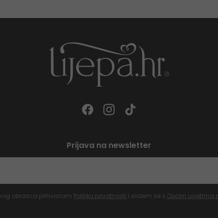
Prijava na newsletter
vog obrasca prihvaćam
Politiku privatnosti
i slažem se s
Općim uvjetima 