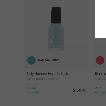
640 DIA-MINT
Sally Hansen Hard As Nails
Rimmel
Lak za jačanje noktiju
Gel lak
13,3 ml
12 ml
2,50 €
Na zalihi
Na zali