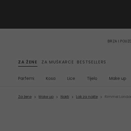
BRZA I POU
ZA ŽENE
ZA MUŠKARCE
BESTSELLERS
Parfemi
Kosa
Lice
Tijelo
Make up
Za žene
Make up
Nokti
Lak za nokte
Rimmel London