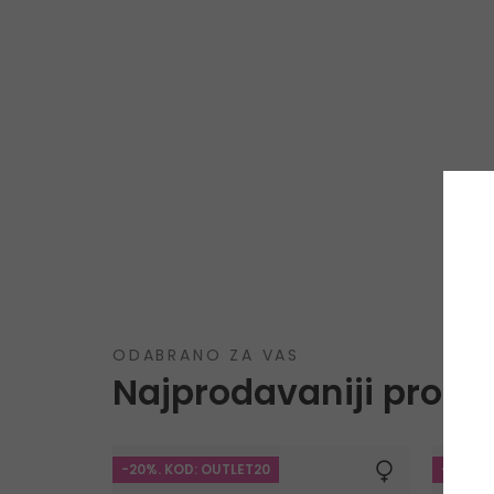
ODABRANO ZA VAS
Najprodavaniji proizv
-20%. KOD: OUTLET20
-20%. 