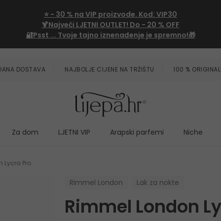
⭐
- 30 %
na VIP proizvode. Kod:
VIP30
🍹Najveći LJETNI OUTLET!
Do - 20 % OFF
🔐Psst ... Tvoje tajno iznenađenje je spremno!🎁
ZDANA DOSTAVA
NAJBOLJE CIJENE NA TRŽIŠTU
100 % ORIGINAL
Za dom
LJETNI VIP
Arapski parfemi
Niche
 Lycra Pro
Rimmel London
Lak za nokte
Rimmel London Ly