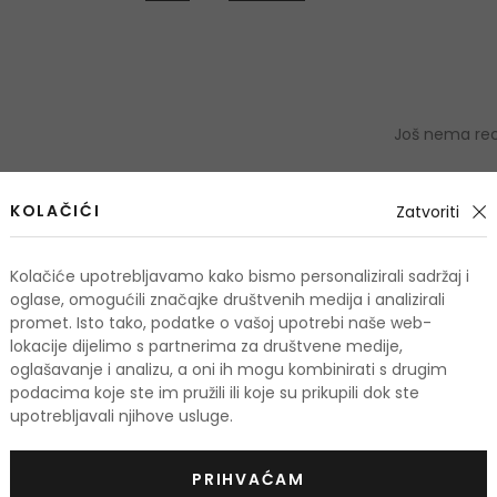
Još nema rece
OCIJE
KOLAČIĆI
Zatvoriti
Podaci 
Kolačiće upotrebljavamo kako bismo personalizirali sadržaj i
oglase, omogućili značajke društvenih medija i analizirali
promet. Isto tako, podatke o vašoj upotrebi naše web-
lokacije dijelimo s partnerima za društvene medije,
oglašavanje i analizu, a oni ih mogu kombinirati s drugim
odi
podacima koje ste im pružili ili koje su prikupili dok ste
upotrebljavali njihove usluge.
KOD: OUTLET20
-10%. KOD: OUTLET10
PRIHVAĆAM