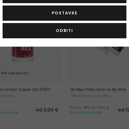
POSTAVKE
ODBITI
016 CERISE POP
 London Super Gel STEP1
2K Miss Pinky Born to Be Pink
 za nokte
Dekorativna kozmetika
60,2 g
|
66,9 g
|
129,4 g
od 3,00 €
od 1
hi 3 verzije
Na zalihi 3 verzije