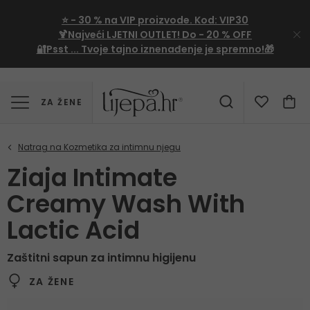
⭐
- 30 %
na VIP proizvode. Kod:
VIP30
🍹Najveći LJETNI OUTLET!
Do - 20 % OFF
🔐Psst ... Tvoje tajno iznenađenje je spremno!🎁
ZA ŽENE
Ziaja Intimate
Creamy Wash With
Lactic Acid
Zaštitni sapun za intimnu higijenu
ZA ŽENE