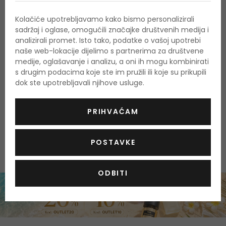
Kod:
Ziaja
Kozmetika za intimnu njegu
Kolačiće upotrebljavamo kako bismo personalizirali
sadržaj i oglase, omogućili značajke društvenih medija i
Vegan
Cruelty free
analizirali promet. Isto tako, podatke o vašoj upotrebi
naše web-lokacije dijelimo s partnerima za društvene
Zaštitni sapun za intimnu higijenu
medije, oglašavanje i analizu, a oni ih mogu kombinirati
s drugim podacima koje ste im pružili ili koje su prikupili
Nažalost, ovaj proizvod trenutno nije dostupan
dok ste upotrebljavali njihove usluge.
Zašto kupovati kod nas?
PRIHVAĆAM
100 % originalni proizvodi
Najbolje cijene na tržištu
Brza i pouzdana dostava
POSTAVKE
ODBITI