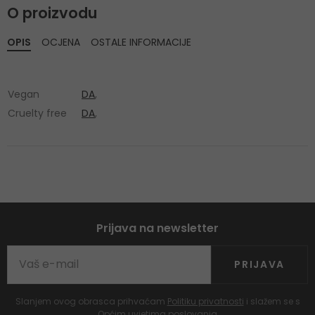
O proizvodu
OPIS
OCJENA
OSTALE INFORMACIJE
Vegan
DA
,
Cruelty free
DA
,
Prijava na newsletter
PRIJAVA
Slanjem ovog obrasca prihvaćam
Politiku privatnosti
i slažem se s
Općim uvjetima poslovanja