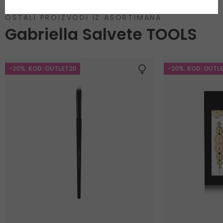
OSTALI PROIZVODI IZ ASORTIMANA
Gabriella Salvete TOOLS
-20%. KOD: OUTLET20
-20%. KOD: OUTL