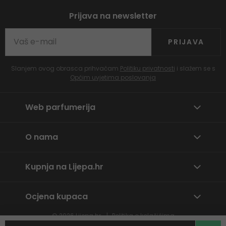
Prijava na newsletter
PRIJAVA
Slanjem ovog obrasca prihvaćam
Politiku privatnosti
i slažem se s
Općim uvjetima poslovanja
Web parfumerija
O nama
Kupnja na Lijepa.hr
Ocjena kupaca
© 2026
Lijepa.hr
Politika o kolačićima
Prijavite neprikladan sadržaj