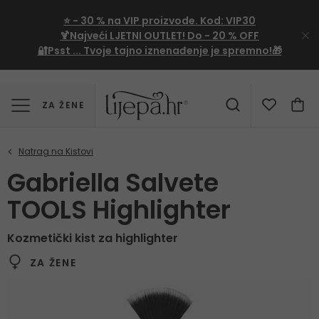
⭐
- 30 %
na VIP proizvode. Kod:
VIP30
🍹Najveći LJETNI OUTLET!
Do - 20 % OFF
🔐Psst ... Tvoje tajno iznenađenje je spremno!🎁
ZA ŽENE
Gabriella Salvete
TOOLS Highlighter
Kozmetički kist za highlighter
ZA ŽENE