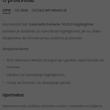
O proizvodu
OPIS
OCJENA
OSTALE INFORMACIJE
Kozmetički kist
Gabriella Salvete TOOLS Highlighter
savršen je dodatak za nanošenje highlightera, jer su dlake
dizajnirane da uhvate pravu količinu proizvoda.
Svojstva kista:
fina tekstura čekinja omogućuje ugodan osjećaj kada se
nanese,
idealno za nanošenje highlightera,
može se koristiti i za uklanjanje sjenila.
Upotreba
Nanesite malu količinu šminke na kist i nanesite na željena