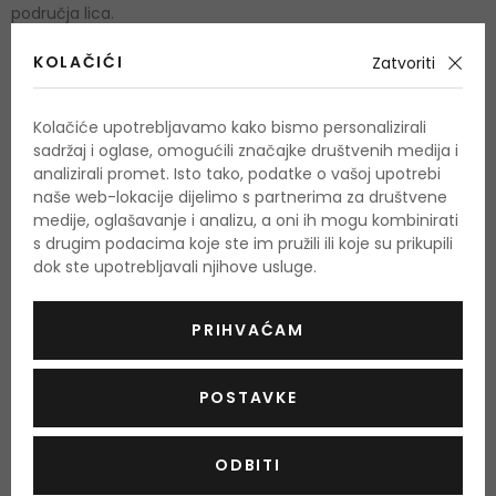
područja lica.
KOLAČIĆI
Zatvoriti
Količina i sastojci
Količina: 1 kom
Kolačiće upotrebljavamo kako bismo personalizirali
sadržaj i oglase, omogućili značajke društvenih medija i
Ukoliko želite dobiti popis sastojaka za ovaj proizvod, molimo
analizirali promet. Isto tako, podatke o vašoj upotrebi
Vas da nam pošaljete e-mail i mi ćemo vam poslati sliku
naše web-lokacije dijelimo s partnerima za društvene
medije, oglašavanje i analizu, a oni ih mogu kombinirati
proizvoda sa prikazanim sastojcima. Proizvođači redovito
s drugim podacima koje ste im pružili ili koje su prikupili
mijenjaju sastojke i često nas čak i ne informiraju o tome. Na
dok ste upotrebljavali njihove usluge.
ovaj način, pobrinut ćemo se da zaprimite aktualni i ažurirani
popis sastojaka.
PRIHVAĆAM
Vrsta kista
za highlighter
POSTAVKE
ODBITI