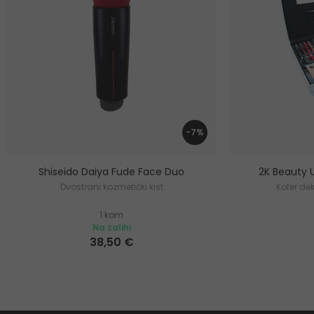
-7%
Shiseido Daiya Fude Face Duo
2K Beauty 
Dvostrani kozmetički kist
Kofer de
1 kom
Na zalihi
38,50 €