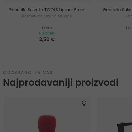
Gabriella Salvete TOOLS Lipliner Brush
Gabriella Sal
Kozmetička četkica za usne
Tet
1 kom
1 p
Na zalihi
2,50 €
ODABRANO ZA VAS
Najprodavaniji proizvodi