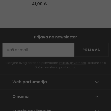
41,00 €
Prijava na newsletter
PRIJAVA
Slanjem ovog obrasca prihvaćam
Politiku privatnosti
i slažem se s
Općim uvjetima poslovanja
Web parfumerija
O nama