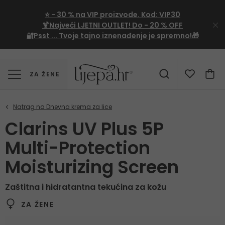
⭐
- 30 %
na VIP proizvode. Kod:
VIP30
🍹Najveći LJETNI OUTLET!
Do - 20 % OFF
🔐Psst ... Tvoje tajno iznenađenje je spremno!🎁
ZA ŽENE
Clarins UV Plus 5P
Multi-Protection
Moisturizing Screen
Zaštitna i hidratantna tekućina za kožu
ZA ŽENE