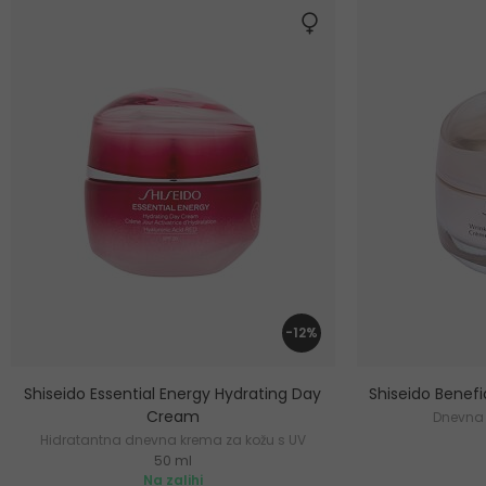
-12%
Shiseido Essential Energy Hydrating Day
Shiseido Benef
Cream
Dnevna 
Hidratantna dnevna krema za kožu s UV
50 ml
zaštitom
Na zalihi