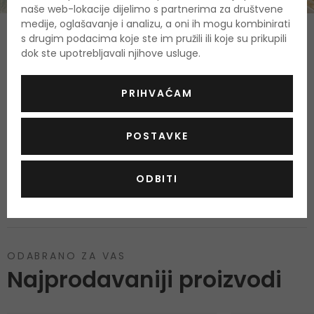
naše web-lokacije dijelimo s partnerima za društvene
medije, oglašavanje i analizu, a oni ih mogu kombinirati
O proizvodu
s drugim podacima koje ste im pružili ili koje su prikupili
dok ste upotrebljavali njihove usluge.
OPIS
OCJENA
PRIHVAĆAM
Stanje kože
Dehidrirana
,
POSTAVKE
Tip kože
Za sve vrste kože
,
Zaštitni faktor SPF
Visoka zaštita SPF 30 - 50
,
Tekstura
Gel
,
ODBITI
Prirodni proizvod
DA
,
ODABRANO ZA VAS
Najprodavaniji proizvodi