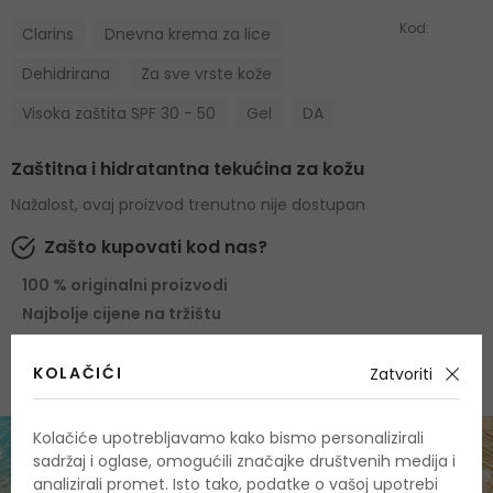
Kod:
Clarins
Dnevna krema za lice
Dehidrirana
Za sve vrste kože
Visoka zaštita SPF 30 - 50
Gel
DA
Zaštitna i hidratantna tekućina za kožu
Nažalost, ovaj proizvod trenutno nije dostupan
Zašto kupovati kod nas?
100 % originalni proizvodi
Najbolje cijene na tržištu
Brza i pouzdana dostava
KOLAČIĆI
Zatvoriti
Kolačiće upotrebljavamo kako bismo personalizirali
sadržaj i oglase, omogućili značajke društvenih medija i
analizirali promet. Isto tako, podatke o vašoj upotrebi