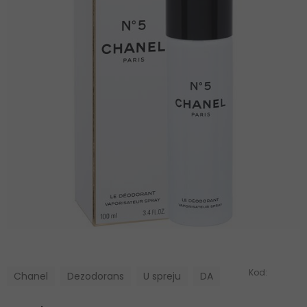
Kod:
Chanel
Dezodorans
U spreju
DA