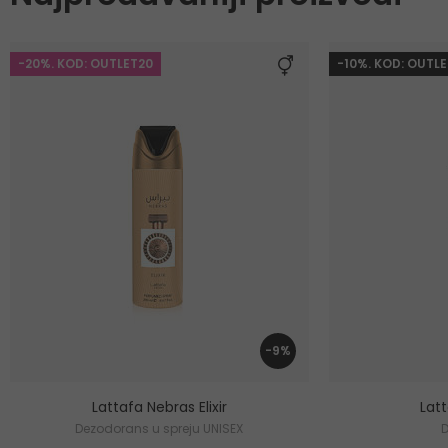
-20%. KOD: OUTLET20
-10%. KOD: OUTLE
-9%
Lattafa Nebras Elixir
Lat
Dezodorans u spreju UNISEX