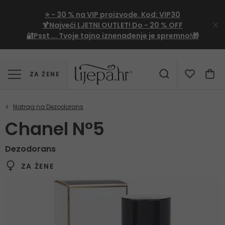
⭐
- 30 %
na VIP proizvode. Kod:
VIP30
🍹Najveći LJETNI OUTLET!
Do - 20 % OFF
🔐Psst ... Tvoje tajno iznenađenje je spremno!🎁
ZA ŽENE
Chanel N°5
Dezodorans
ZA ŽENE