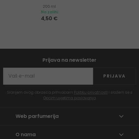
200 ml
Na zalihi
4,50 €
Prijava na newsletter
PRIJAVA
Slanjem ovog obrasca prihvaćam
Politiku privatnosti
i slažem se s
Općim uvjetima poslovanja
Web parfumerija
O nama