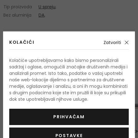
Tip proizvoda
U spreju
,
Bez aluminija
DA
,
KOLAČIĆI
Zatvoriti
Kolačiće upotrebljavamo kako bismo personalizirali
OSTALI PROIZVODI IZ ASORTIMANA
sadržaj i oglase, omogućili značajke društvenih medija i
Chanel N°5
analizirali promet. Isto tako, podatke o vašoj upotrebi
naše web-lokacije dijelimo s partnerima za društvene
medije, oglašavanje i analizu, a oni ih mogu kombinirati
s drugim podacima koje ste im pružili ili koje su prikupili
GRATIS
dok ste upotrebljavali njihove usluge.
PRIHVAĆAM
POSTAVKE