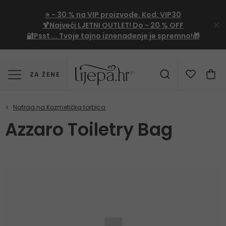
⭐
- 30 %
na VIP proizvode. Kod:
VIP30
🍹Najveći LJETNI OUTLET!
Do - 20 % OFF
🔐Psst ... Tvoje tajno iznenađenje je spremno!🎁
ZA ŽENE
Azzaro Toiletry Bag