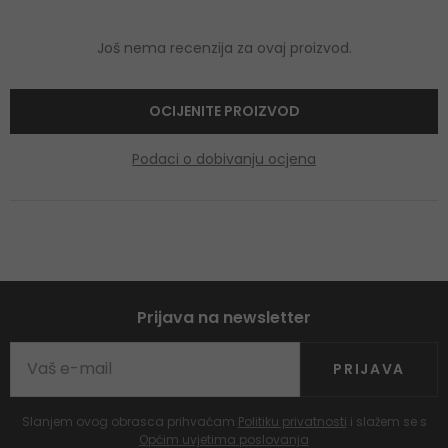
Još nema recenzija za ovaj proizvod.
OCIJENITE PROIZVOD
Podaci o dobivanju ocjena
Prijava na newsletter
PRIJAVA
Slanjem ovog obrasca prihvaćam
Politiku privatnosti
i slažem se s
Općim uvjetima poslovanja