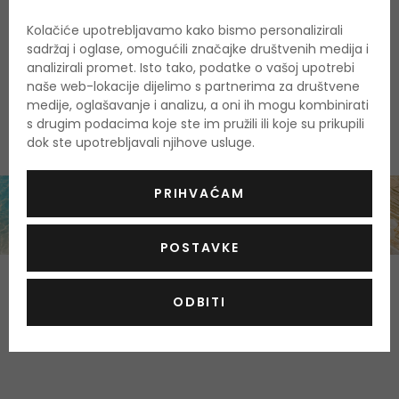
Nažalost, ovaj proizvod trenutno nije dostupan
Kolačiće upotrebljavamo kako bismo personalizirali
Zašto kupovati kod nas?
sadržaj i oglase, omogućili značajke društvenih medija i
analizirali promet. Isto tako, podatke o vašoj upotrebi
100 % originalni proizvodi
naše web-lokacije dijelimo s partnerima za društvene
Najbolje cijene na tržištu
medije, oglašavanje i analizu, a oni ih mogu kombinirati
Brza i pouzdana dostava
s drugim podacima koje ste im pružili ili koje su prikupili
dok ste upotrebljavali njihove usluge.
PRIHVAĆAM
POSTAVKE
O proizvodu
ODBITI
OPIS
OCJENA