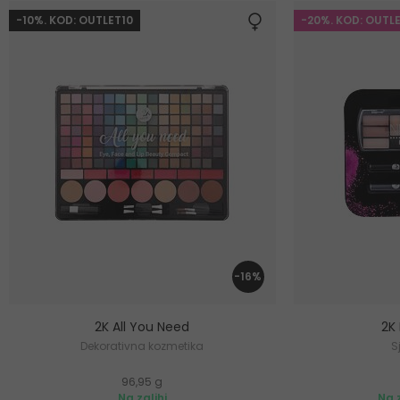
-10%. KOD: OUTLET10
-20%. KOD: OUTL
-16%
2K All You Need
2K
Dekorativna kozmetika
S
96,95 g
Na zalihi
Na z