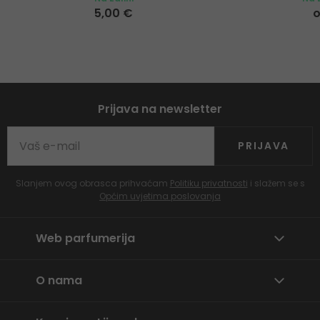
5,00 €
o
Prijava na newsletter
PRIJAVA
Slanjem ovog obrasca prihvaćam
Politiku privatnosti
i slažem se s
Općim uvjetima poslovanja
Web parfumerija
O nama