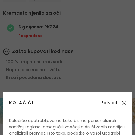
Kremasto sjenilo za oči
6 g nijansa: PK224
Rasprodano
Zašto kupovati kod nas?
100 % originalni proizvodi
Najbolje cijene na tržištu
Brza i pouzdana dostava
KOLAČIĆI
Zatvoriti
Kolačiće upotrebljavamo kako bismo personalizirali
sadržaj i oglase, omogućili značajke društvenih medija i
analizirali promet. Isto tako, podatke o vašoj upotrebi