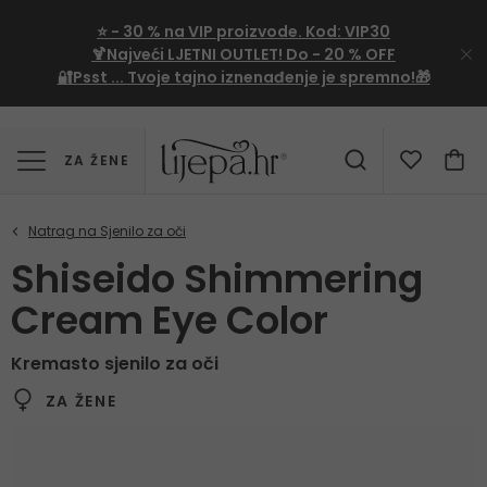
⭐
- 30 %
na VIP proizvode. Kod:
VIP30
🍹Najveći LJETNI OUTLET!
Do - 20 % OFF
🔐Psst ... Tvoje tajno iznenađenje je spremno!🎁
ZA ŽENE
Shiseido Shimmering
Cream Eye Color
Kremasto sjenilo za oči
ZA ŽENE