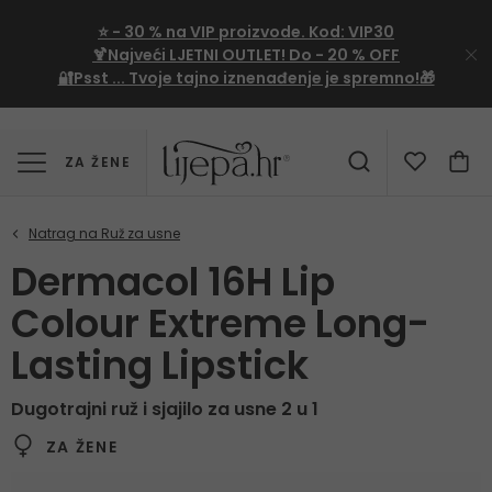
⭐
- 30 %
na VIP proizvode. Kod:
VIP30
🍹Najveći LJETNI OUTLET!
Do - 20 % OFF
🔐Psst ... Tvoje tajno iznenađenje je spremno!🎁
ZA ŽENE
Dermacol 16H Lip
Colour Extreme Long-
Lasting Lipstick
Dugotrajni ruž i sjajilo za usne 2 u 1
ZA ŽENE