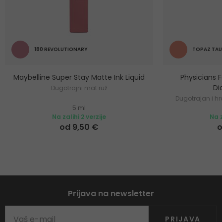
180 REVOLUTIONARY
TOPAZ TAU
Maybelline Super Stay Matte Ink Liquid
Physicians 
Di
Dugotrajni mat ruž
Dugotrajan i hr
5 ml
Na zalihi 2 verzije
Na z
od 9,50 €
o
Prijava na newsletter
PRIJAVA