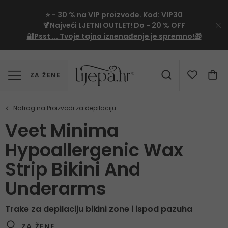
⭐
- 30 %
na VIP proizvode. Kod:
VIP30
🍹Najveći LJETNI OUTLET!
Do - 20 % OFF
🔐Psst ... Tvoje tajno iznenađenje je spremno!🎁
ZA ŽENE
Veet Minima
Hypoallergenic Wax
Strip Bikini And
Underarms
Trake za depilaciju bikini zone i ispod pazuha
ZA ŽENE