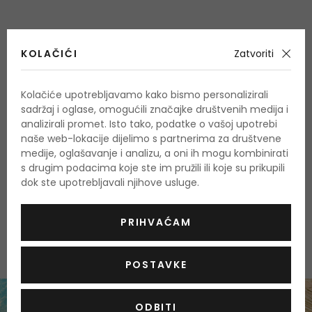
Kod:
149969
Veet
Proizvodi za depilaciju
KOLAČIĆI
Zatvoriti
Trake za depilaciju bikini zone i ispod pazuha
Kolačiće upotrebljavamo kako bismo personalizirali
sadržaj i oglase, omogućili značajke društvenih medija i
16 kom Sensitive Skin
analizirali promet. Isto tako, podatke o vašoj upotrebi
Rasprodano
naše web-lokacije dijelimo s partnerima za društvene
medije, oglašavanje i analizu, a oni ih mogu kombinirati
s drugim podacima koje ste im pružili ili koje su prikupili
Zašto kupovati kod nas?
dok ste upotrebljavali njihove usluge.
100 % originalni proizvodi
Najbolje cijene na tržištu
PRIHVAĆAM
Brza i pouzdana dostava
POSTAVKE
ODBITI