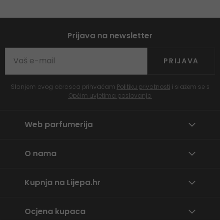
Prijava na newsletter
PRIJAVA
Slanjem ovog obrasca prihvaćam
Politiku privatnosti
i slažem se s
Općim uvjetima poslovanja
Web parfumerija
O nama
Kupnja na Lijepa.hr
Ocjena kupaca