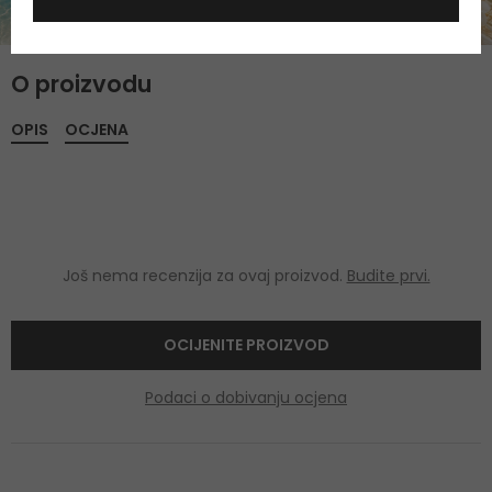
O proizvodu
OPIS
OCJENA
Još nema recenzija za ovaj proizvod.
Budite prvi.
OCIJENITE PROIZVOD
Podaci o dobivanju ocjena