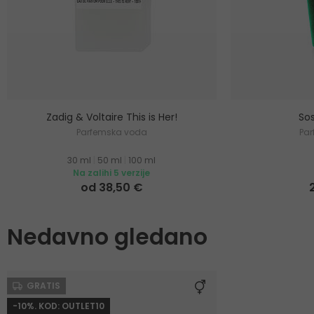
Zadig & Voltaire This is Her!
Sos
Parfemska voda
Pa
30 ml
|
50 ml
|
100 ml
Na zalihi 5 verzije
od 38,50 €
Nedavno gledano
GRATIS
-10%. KOD: OUTLET10