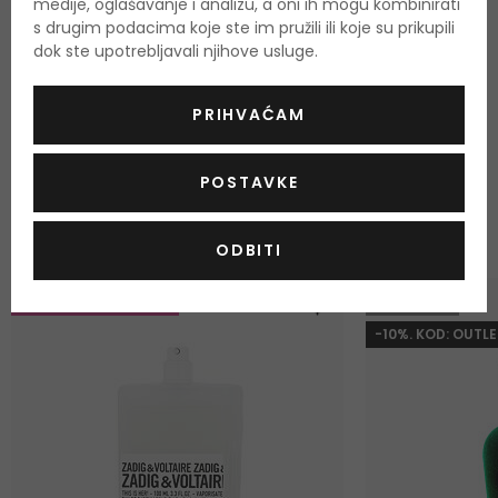
medije, oglašavanje i analizu, a oni ih mogu kombinirati
s drugim podacima koje ste im pružili ili koje su prikupili
OCIJENITE PROIZVOD
dok ste upotrebljavali njihove usluge.
Podaci o dobivanju ocjena
PRIHVAĆAM
POSTAVKE
ODABRANO ZA VAS
Najprodavaniji proizvodi
ODBITI
-20%. KOD: OUTLET20
GRATIS
-10%. KOD: OUTLE