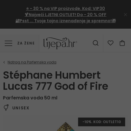
⭐
- 30 %
na VIP proizvode. Kod:
VIP30
🍹Najveći LJETNI OUTLET!
Do - 20 % OFF
🔐Psst ... Tvoje tajno iznenađenje je spremno!🎁
ZA ŽENE
Stéphane Humbert
Lucas 777 God of Fire
Parfemska voda 50 ml
UNISEX
-10%. KOD: OUTLET10