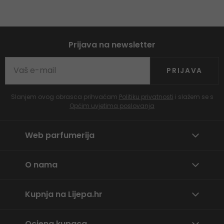
Prijava na newsletter
PRIJAVA
Slanjem ovog obrasca prihvaćam
Politiku privatnosti
i slažem se s
Općim uvjetima poslovanja
Web parfumerija
O nama
Kupnja na Lijepa.hr
Ocjena kupaca