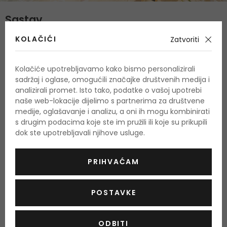
Sastav
KOLAČIĆI
Zatvoriti
Gornje note
bergamot, šafran, tuberoza, sicilijanska mandarina
Kolačiće upotrebljavamo kako bismo personalizirali
Srednje note
sadržaj i oglase, omogućili značajke društvenih medija i
ylang-ylang, iris, tuberoza
analizirali promet. Isto tako, podatke o vašoj upotrebi
naše web-lokacije dijelimo s partnerima za društvene
Bazne note
medije, oglašavanje i analizu, a oni ih mogu kombinirati
semiš, tuberoza, kakao
s drugim podacima koje ste im pružili ili koje su prikupili
dok ste upotrebljavali njihove usluge.
O proizvodu
PRIHVAĆAM
OPIS
OCJENA
POSTAVKE
Histoires de Parfums Tubereuse 1 Capricieuse
je profinjeni
miris sa orijentalnom nijansom. Parfem Tubereuse 1
ODBITI