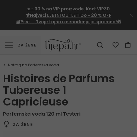
⭐
- 30 %
na VIP proizvode. Kod:
VIP30
🍹Najveći LJETNI OUTLET!
Do - 20 % OFF
🔐Psst ... Tvoje tajno iznenađenje je spremno!🎁
ZA ŽENE
Histoires de Parfums
Tubereuse 1
Capricieuse
Parfemska voda 120 ml Testeri
ZA ŽENE