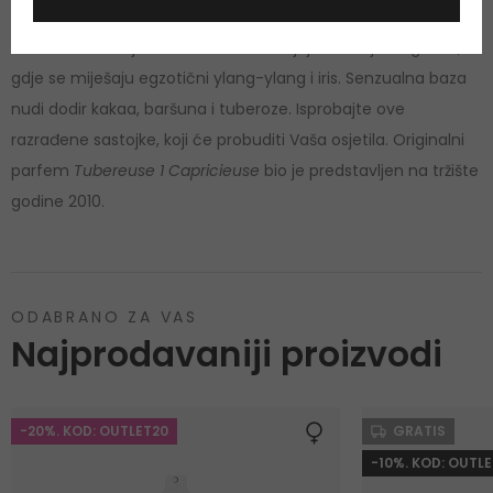
Capricieuse se otvara svježim mirisom bergamota i
tuberoze. Profinjeni tonovi se nastavljaju do cvijetnog srca,
gdje se miješaju egzotični ylang-ylang i iris. Senzualna baza
nudi dodir kakaa, baršuna i tuberoze. Isprobajte ove
razrađene sastojke, koji će probuditi Vaša osjetila. Originalni
parfem
Tubereuse 1 Capricieuse
bio je predstavljen na tržište
godine 2010.
ODABRANO ZA VAS
Najprodavaniji proizvodi
-20%. KOD: OUTLET20
GRATIS
-10%. KOD: OUTLE