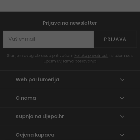
Prijava na newsletter
PRIJAVA
Slanjem ovog obrasca prihvaćam
Politiku privatnosti
i slažem se s
Općim uvjetima poslovanja
Web parfumerija
O nama
Kupnja na Lijepa.hr
Ocjena kupaca