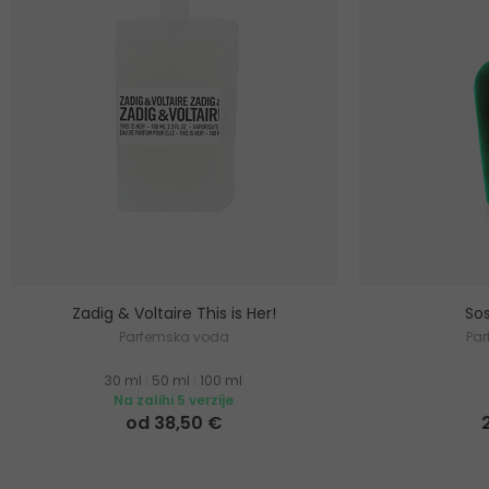
Zadig & Voltaire This is Her!
Sos
Parfemska voda
Pa
30 ml
|
50 ml
|
100 ml
Na zalihi 5 verzije
od 38,50 €