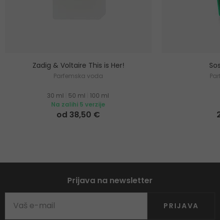
Zadig & Voltaire This is Her!
Sos
Parfemska voda
Pa
30 ml
|
50 ml
|
100 ml
Na zalihi 5 verzije
od 38,50 €
Prijava na newsletter
PRIJAVA