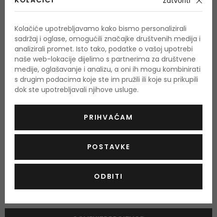
KOLAČIĆI
Zatvoriti
crvena jabuka
Srednje note
Kolačiće upotrebljavamo kako bismo personalizirali
ljubičica, jasmin
sadržaj i oglase, omogućili značajke društvenih medija i
analizirali promet. Isto tako, podatke o vašoj upotrebi
Bazne note
naše web-lokacije dijelimo s partnerima za društvene
pačuli, vanilija
medije, oglašavanje i analizu, a oni ih mogu kombinirati
s drugim podacima koje ste im pružili ili koje su prikupili
dok ste upotrebljavali njihove usluge.
O proizvodu
PRIHVAĆAM
OPIS
OCJENA
OSTALE INFORMACIJE
POSTAVKE
ODBITI
Još nema recenzija za ovaj proizvod.