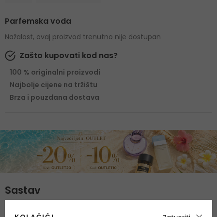
Parfemska voda
Nažalost, ovaj proizvod trenutno nije dostupan
Zašto kupovati kod nas?
100 % originalni proizvodi
Najbolje cijene na tržištu
Brza i pouzdana dostava
Sastav
Gornje note