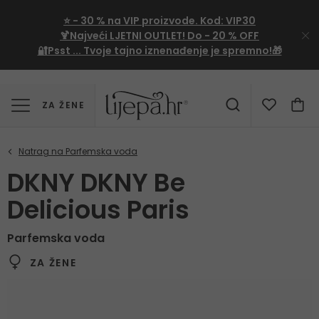
⭐
- 30 %
na VIP proizvode. Kod:
VIP30
🍹Najveći LJETNI OUTLET!
Do - 20 % OFF
🔐Psst ... Tvoje tajno iznenađenje je spremno!🎁
ZA ŽENE
DKNY DKNY Be
Delicious Paris
Parfemska voda
ZA ŽENE