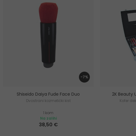
-7%
Shiseido Daiya Fude Face Duo
2K Beauty 
Dvostrani kozmetički kist
Kofer de
1 kom
Na zalihi
38,50 €