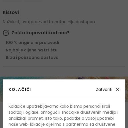
Kistovi
Nažalost, ovaj proizvod trenutno nije dostupan
Zašto kupovati kod nas?
100 % originalni proizvodi
Najbolje cijene na tržištu
Brza i pouzdana dostava
KOLAČIĆI
Zatvoriti
Kolačiće upotrebljavamo kako bismo personalizirali
O proizvodu
sadržaj i oglase, omogućili značajke društvenih medija i
analizirali promet. Isto tako, podatke o vašoj upotrebi
OPIS
OCJENA
naše web-lokacije dijelimo s partnerima za društvene