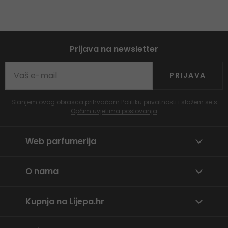
Prijava na newsletter
PRIJAVA
Slanjem ovog obrasca prihvaćam
Politiku privatnosti
i slažem se s
Općim uvjetima poslovanja
Web parfumerija
O nama
Kupnja na Lijepa.hr