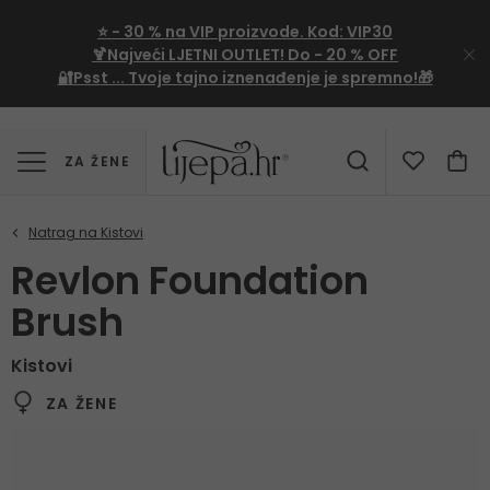
⭐
- 30 %
na VIP proizvode. Kod:
VIP30
🍹Najveći LJETNI OUTLET!
Do - 20 % OFF
🔐Psst ... Tvoje tajno iznenađenje je spremno!🎁
ZA ŽENE
Revlon Foundation
Brush
Kistovi
ZA ŽENE