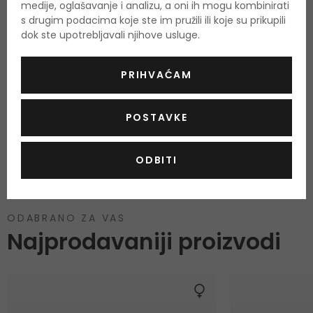
medije, oglašavanje i analizu, a oni ih mogu kombinirati
s drugim podacima koje ste im pružili ili koje su prikupili
dok ste upotrebljavali njihove usluge.
PRIHVAĆAM
Još nema recenzija za ovaj proizvod.
POSTAVKE
OCIJENITE PROIZVOD
ODBITI
Podaci o dobivanju ocjena
ODABRANO ZA VAS
Najprodavaniji proizvodi