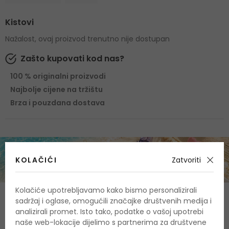
Kistovi
Nažalost, ovaj proizvod trenutno nije dostupan
Zašto kupovati kod nas?
100 % originalni proizvodi
Najbolje cijene na tržištu
Brza i pouzdana dostava
KOLAČIĆI
Zatvoriti
Kolačiće upotrebljavamo kako bismo personalizirali
O proizvodu
sadržaj i oglase, omogućili značajke društvenih medija i
analizirali promet. Isto tako, podatke o vašoj upotrebi
OPIS
OCJENA
OSTALE INFORMACIJE
naše web-lokacije dijelimo s partnerima za društvene