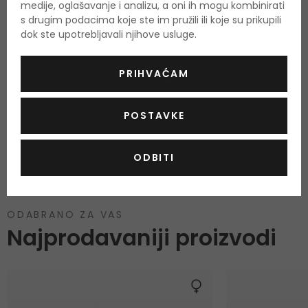
medije, oglašavanje i analizu, a oni ih mogu kombinirati
s drugim podacima koje ste im pružili ili koje su prikupili
dok ste upotrebljavali njihove usluge.
PRIHVAĆAM
Još nema recenzija za ovaj proizvod.
POSTAVKE
OCIJENITE PROIZVOD
ODBITI
Podaci o dobivanju ocjena
ODABRANO ZA VAS
Najprodavaniji proizvodi