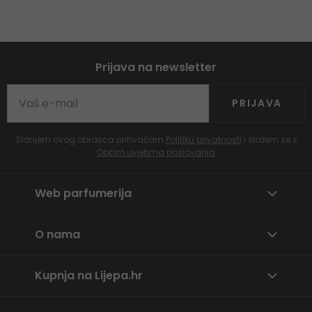
Prijava na newsletter
PRIJAVA
Slanjem ovog obrasca prihvaćam
Politiku privatnosti
i slažem se s
Općim uvjetima poslovanja
Web parfumerija
O nama
Kupnja na Lijepa.hr