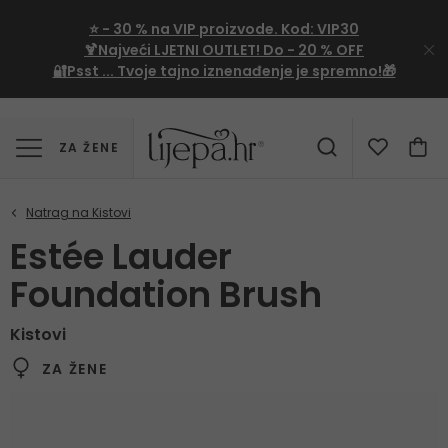
⭐
- 30 %
na VIP proizvode. Kod:
VIP30
🍹Najveći LJETNI OUTLET!
Do - 20 % OFF
🔐Psst ... Tvoje tajno iznenađenje je spremno!🎁
ZA ŽENE
Estée Lauder
Foundation Brush
Kistovi
ZA ŽENE