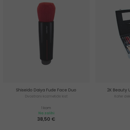
Shiseido Daiya Fude Face Duo
2K Beauty 
Dvostrani kozmetički kist
Kofer de
1 kom
Na zalihi
38,50 €