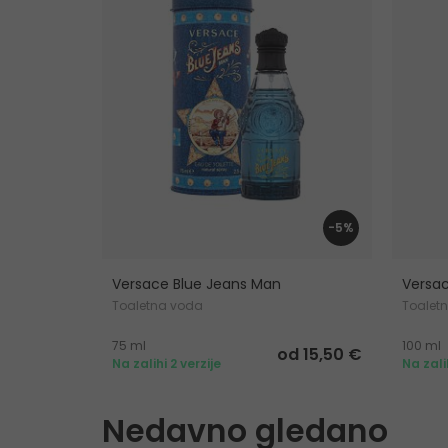
-5%
Versace Blue Jeans Man
Versa
Toaletna voda
Toalet
75 ml
100 ml
od 15,50 €
Na zalihi 2 verzije
Na zali
Nedavno gledano