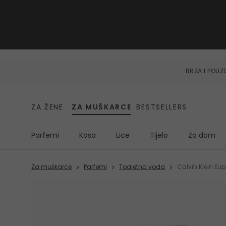
BRZA I POU
ZA ŽENE
ZA MUŠKARCE
BESTSELLERS
Parfemi
Kosa
Lice
Tijelo
Za dom
Za muškarce
Parfemi
Toaletna voda
Calvin Klein Eu