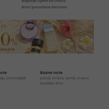
Najbolje cijene na tržištu
Brza i pouzdana dostava
note
Bazne note
ja, crni bosiljak
pačuli, ambra, semiš, crveno
brazilsko drvo