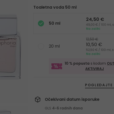
Toaletna voda 50 ml
24,50 €
50 ml
49,00 € / 100 ml,
Na zalihi
12,50 €
10,50 €
20 ml
52,50 € / 100 ml,
Na zalihi
10 % popusta
s kodom
OUT
AKTIVIRAJ
POGLEDAJTE 
Očekivani datum isporuke
GLS
4-6 radnih dana