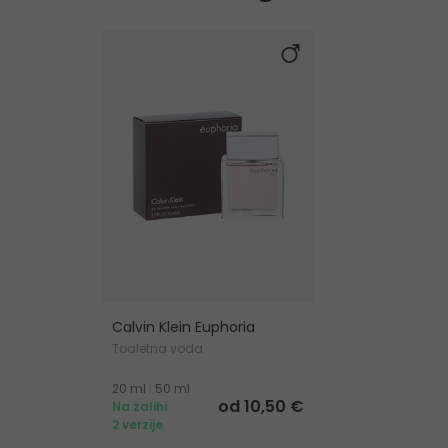
Calvin Klein Euphoria
Toaletna voda
20 ml
|
50 ml
od 10,50 €
Na zalihi
2 verzije