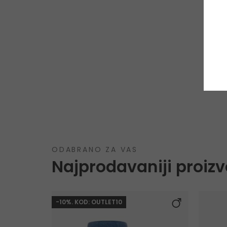
ODABRANO ZA VAS
Najprodavaniji proizv
-10%. KOD: OUTLET10