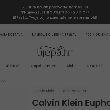
⭐
- 30 %
na VIP proizvode. Kod:
VIP30
🍹Najveći LJETNI OUTLET!
Do - 20 % OFF
🔐Psst ... Tvoje tajno iznenađenje je spremno!🎁
ZDANA DOSTAVA
NAJBOLJE CIJENE NA TRŽIŠTU
100 % ORIGINAL
LJETNI VIP
Arapski parfemi
Niche
% OUTLET
phoria
Calvin Klein
Toaletna voda
Calvin Klein Euph