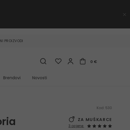
NI PROIZVODI
0 €
Brendovi
Novosti
Kod:
530
oria
ZA MUŠKARCE
3 ocjene