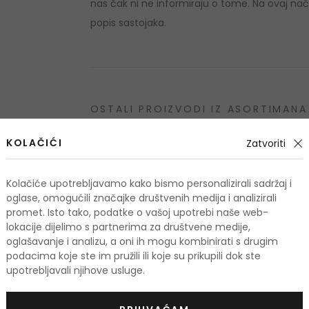
nas čak ni ne informiraju o tome. Na ovaj nači
popis sastojaka.
OSTALI PROIZVODI IZ ASORTIMANA
Calvin Klein Euphor
KOLAČIĆI
Zatvoriti
-10%. KOD: OUTLET10
Kolačiće upotrebljavamo kako bismo personalizirali sadržaj i
oglase, omogućili značajke društvenih medija i analizirali
promet. Isto tako, podatke o vašoj upotrebi naše web-
lokacije dijelimo s partnerima za društvene medije,
oglašavanje i analizu, a oni ih mogu kombinirati s drugim
podacima koje ste im pružili ili koje su prikupili dok ste
upotrebljavali njihove usluge.