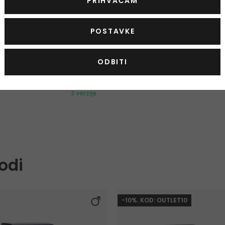
PRIHVAĆAM
-7%
POSTAVKE
Calvin Klein Euphoria
Dezodorans
ODBITI
75 ml
|
160 g
od 12,50 €
Na zalihi
2 verzije
odi
-10%. KOD: OUTLET10