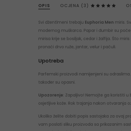
OPIS
OCJENA (3)
O
Svi džentlmeni trebaju
Euphoria Men
miris. Sv
modernog muškarca. Papar i đumbir su početne
mirisa krije se bosiljak, cedar i žalfija. Što
pronaći drvo ruže, jantar, velur i pačuli.
Upotreba
Parfemski proizvodi namijenjeni su odraslima. S
također su opasni.
Upozorenje
: Zapaljivo! Nemojte ga koristiti u b
osjetljive kože. Rok trajanja nakon otvaranja 
Ukoliko želite dobiti popis sastojaka za ovaj
vam poslati sliku proizvoda sa prikazanim sast