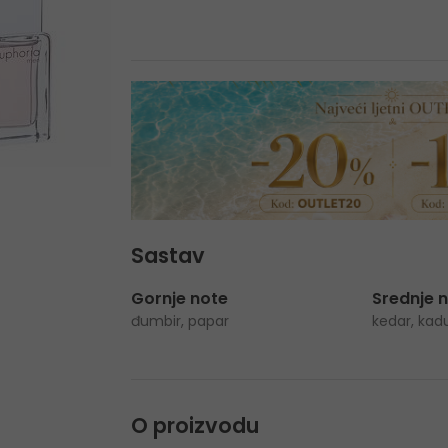
Sastav
Gornje note
Srednje 
đumbir, papar
kedar, kadul
O proizvodu