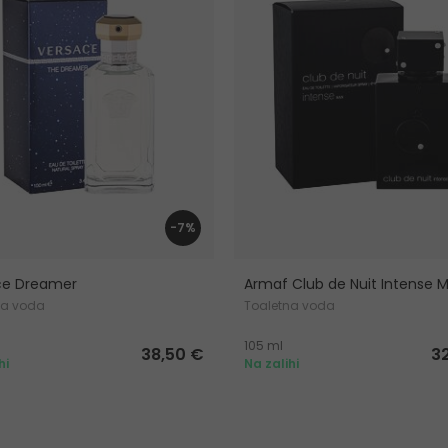
-7%
ce Dreamer
Armaf Club de Nuit Intense 
na voda
Toaletna voda
105 ml
38,50 €
3
hi
Na zalihi