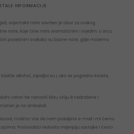
STALE INFORMACIJE
ježi, orijentalni miris savršen je izbor za svakog
 note, koje čine miris aromatičnim i svježim. U srcu
 miris čini posebnim svakako su bazne note, gdje možemo
adrže alkohol, zapaljivi su i, ako se pogrešno koriste,
lizini vatre! Ne nanositi blizu očiju ili nadražene i
označen je na ambalaži.
 proizvod, molimo Vas da nam pošaljete e-mail i mi ćemo
ojcima. Proizvođači redovito mijenjaju sastojke i često