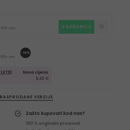
U KOŠARICU
 s PDV-om
-16%
 s PDV-om
LET10
Nova cijena:
9,45 €
RASPRODANE VERZIJE
Zašto kupovati kod nas?
100 % originalni proizvodi