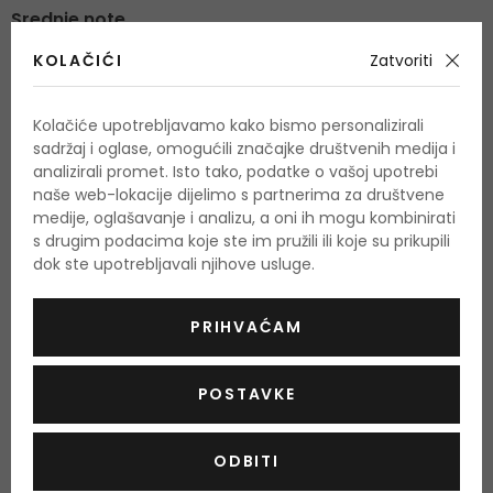
Srednje note
cvijet bršljana, sandalovo drvo, hrastova mahovina
KOLAČIĆI
Zatvoriti
Bazne note
ambra, med, mošus
Kolačiće upotrebljavamo kako bismo personalizirali
sadržaj i oglase, omogućili značajke društvenih medija i
analizirali promet. Isto tako, podatke o vašoj upotrebi
naše web-lokacije dijelimo s partnerima za društvene
O proizvodu
medije, oglašavanje i analizu, a oni ih mogu kombinirati
s drugim podacima koje ste im pružili ili koje su prikupili
OPIS
OCJENA (3)
OSTALE INFORMACIJE
dok ste upotrebljavali njihove usluge.
Burberry Weekend for Men
- poslije početnog kratkog
PRIHVAĆAM
citrusnog naleta, zeleni tonovi lišaja i bršljan dolaze u sukob
sa drvenim tonovima i dodirom meda. Burberry Weekend for
POSTAVKE
Men je nježan, nije hladan ni topao i ako Vam se njegovi
posebni tonovi počnu sviđati, sprijateljit ćete se.
Burberry for
ODBITI
Men
prikladni za šetnju vikendom, za trenutne radosti i