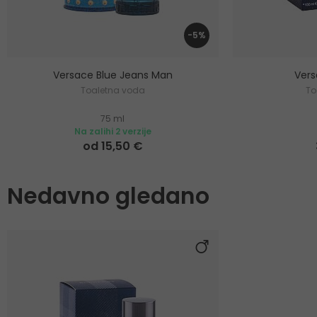
-5%
Versace Blue Jeans Man
Ver
Toaletna voda
To
75 ml
Na zalihi 2 verzije
od 15,50 €
Nedavno gledano