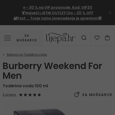
⭐
- 30 %
na VIP proizvode. Kod:
VIP30
🍹Najveći LJETNI OUTLET!
Do - 20 % OFF
🔐Psst ... Tvoje tajno iznenađenje je spremno!🎁
ZA
MUŠKARCE
Burberry Weekend For
Men
Toaletna voda 100 ml
ZA MUŠKARCE
3 ocjene