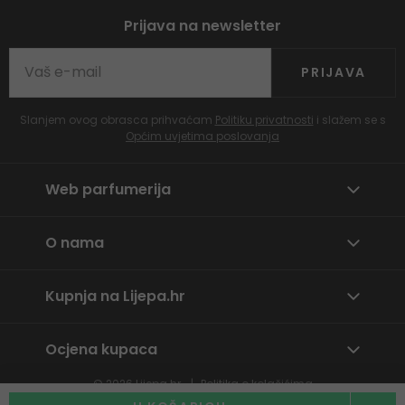
Prijava na newsletter
PRIJAVA
Slanjem ovog obrasca prihvaćam
Politiku privatnosti
i slažem se s
Općim uvjetima poslovanja
Web parfumerija
O nama
Kupnja na Lijepa.hr
Ocjena kupaca
© 2026
Lijepa.hr
Politika o kolačićima
Prijavite neprikladan sadržaj