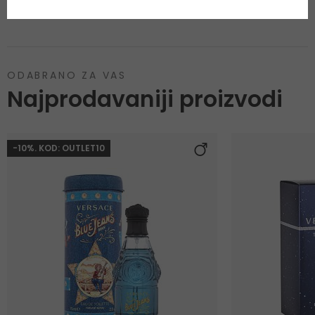
smijeh, za predah i odmor.
ODABRANO ZA VAS
Najprodavaniji proizvodi
-10%. KOD: OUTLET10