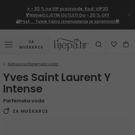
⭐
- 30 %
na VIP proizvode. Kod:
VIP30
🍹Najveći LJETNI OUTLET!
Do - 20 % OFF
🔐Psst ... Tvoje tajno iznenađenje je spremno!🎁
ZA
MUŠKARCE
Yves Saint Laurent Y
Intense
Parfemska voda
ZA MUŠKARCE