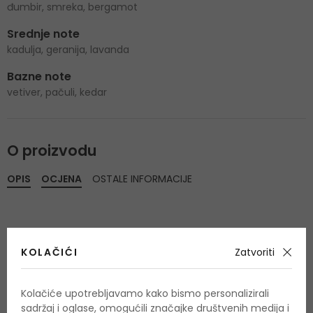
đumbir, smreka, bergamot
Srednje note
kadulja, geranija, lavanda
Bazne note
vetiver, pačuli, kedar
O proizvodu
OPIS
OCJENA
OSTALE INFORMACIJE
KOLAČIĆI
Zatvoriti
Još nema recenzija za ovaj proizvod.
Kolačiće upotrebljavamo kako bismo personalizirali
sadržaj i oglase, omogućili značajke društvenih medija i