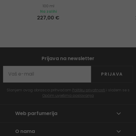
100 ml
Na zalihi
227,00 €
Prijava na newsletter
PRIJAVA
Slanjem ovog obrasca prihvaćam
Politiku privatnosti
i slažem se s
Općim uvjetima poslovanja
Web parfumerija
O nama