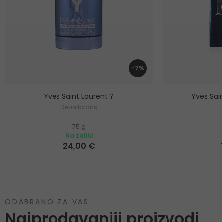
-7%
Yves Saint Laurent Y
Yves Sain
Dezodorans
75 g
Na zalihi
24,00 €
ODABRANO ZA VAS
Najprodavaniji proizvodi