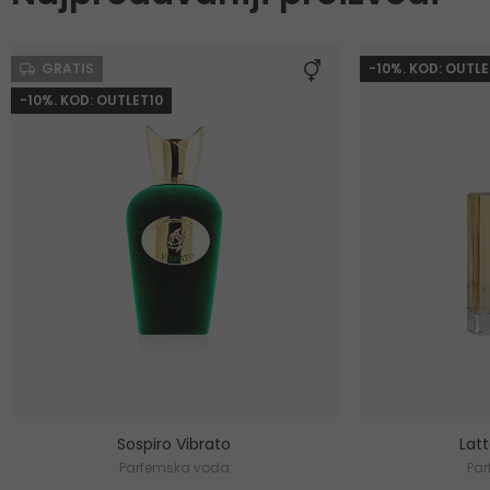
GRATIS
-10%. KOD: OUTLE
-10%. KOD: OUTLET10
Sospiro Vibrato
Lat
Parfemska voda
Pa