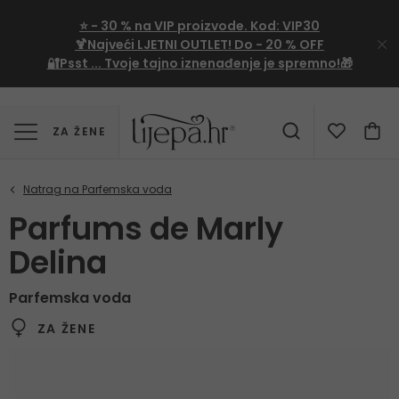
⭐
- 30 %
na VIP proizvode. Kod:
VIP30
🍹Najveći LJETNI OUTLET!
Do - 20 % OFF
🔐Psst ... Tvoje tajno iznenađenje je spremno!🎁
ZA ŽENE
Parfums de Marly
Delina
Parfemska voda
ZA ŽENE