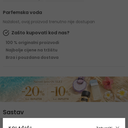
Parfemska voda
Nažalost, ovaj proizvod trenutno nije dostupan
Zašto kupovati kod nas?
100 % originalni proizvodi
Najbolje cijene na tržištu
Brza i pouzdana dostava
Sastav
Gornje note