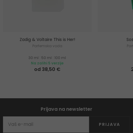
Zadig & Voltaire This is Her!
Sos
Parfemska voda
Pa
30 ml
|
50 ml
|
100 ml
Na zalihi 5 verzije
od 38,50 €
Prijava na newsletter
PRIJAVA