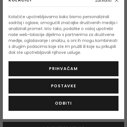
KOLAČIĆI
Zatvoriti
bergamot, muškatni oraščić, rabarbara, liči
Srednje note
Kolačiće upotrebljavamo kako bismo personalizirali
vanilija, mošus, božur, turska ruža, petalia
sadržaj i oglase, omogućili značajke društvenih medija i
analizirali promet. Isto tako, podatke o vašoj upotrebi
Bazne note
naše web-lokacije dijelimo s partnerima za društvene
timijan, kedar, kašmeran, haitski vetiver
medije, oglašavanje i analizu, a oni ih mogu kombinirati
s drugim podacima koje ste im pružili ili koje su prikupili
dok ste upotrebljavali njihove usluge.
O proizvodu
PRIHVAĆAM
OPIS
OCJENA
OSTALE INFORMACIJE
POSTAVKE
ODBITI
Još nema recenzija za ovaj proizvod.