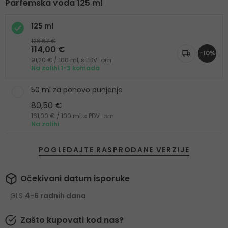
Parfemska voda 125 ml
125 ml
126,67 €
114,00 €
-10%
91,20 € / 100 ml, s PDV-om
Na zalihi 1-3 komada
50 ml za ponovo punjenje
80,50 €
161,00 € / 100 ml, s PDV-om
Na zalihi
POGLEDAJTE RASPRODANE VERZIJE
Očekivani datum isporuke
GLS
4-6 radnih dana
Zašto kupovati kod nas?