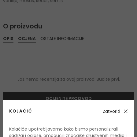
vanilija, mošus, kedar, semiš
O proizvodu
OPIS
OCJENA
OSTALE INFORMACIJE
Još nema recenzija za ovaj proizvod.
Budite prvi.
OCIJENITE PROIZVOD
KOLAČIĆI
Zatvoriti
Podaci o dobivanju ocjena
Kolačiće upotrebljavamo kako bismo personalizirali
sadržaj i oglase, omogućili značajke društvenih medija i