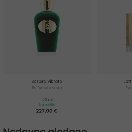
Sospiro Vibrato
Lat
Parfemska voda
Pa
100 ml
Na zalihi
227,00 €
Nedavno gledano