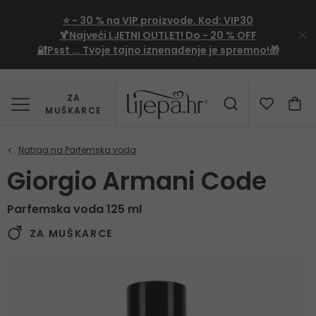
⭐
- 30 %
na VIP proizvode. Kod:
VIP30
🍹Najveći LJETNI OUTLET!
Do - 20 % OFF
🔐Psst ... Tvoje tajno iznenađenje je spremno!🎁
ZA
MUŠKARCE
Giorgio Armani Code
Parfemska voda 125 ml
ZA MUŠKARCE