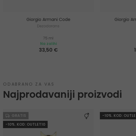
Giorgio Armani Code
Giorgio A
Dezodorans
75 ml
Na zalihi
33,50 €
ODABRANO ZA VAS
Najprodavaniji proizvodi
GRATIS
-10%. KOD: OUTLE
-10%. KOD: OUTLET10