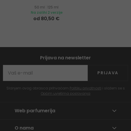
50 ml
|
125 ml
Na zalihi 2 verzije
od 80,50 €
Prijava na newsletter
PRIJAVA
Slanjem ovog obrasca prihvaćam
Politiku privatnosti
i slažem se s
Općim uvjetima poslovanja
Web parfumerija
O nama