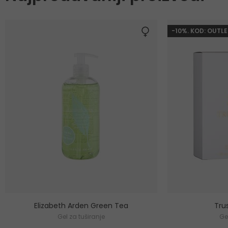
-10%. KOD: OUTLE
Elizabeth Arden Green Tea
Tru
Gel za tuširanje
Ge