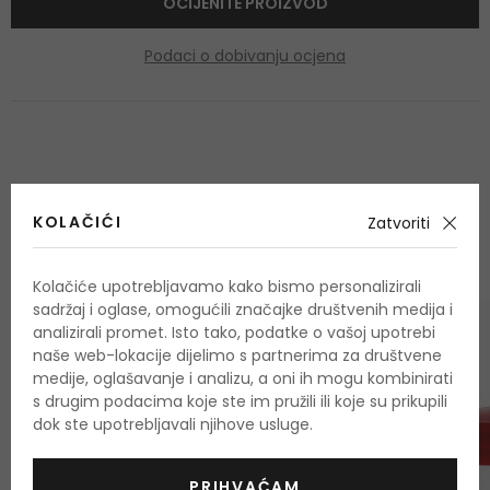
OCIJENITE PROIZVOD
Podaci o dobivanju ocjena
OSTALI PROIZVODI IZ ASORTIMANA
KOLAČIĆI
Zatvoriti
Eucerin pH5
Kolačiće upotrebljavamo kako bismo personalizirali
sadržaj i oglase, omogućili značajke društvenih medija i
analizirali promet. Isto tako, podatke o vašoj upotrebi
naše web-lokacije dijelimo s partnerima za društvene
medije, oglašavanje i analizu, a oni ih mogu kombinirati
s drugim podacima koje ste im pružili ili koje su prikupili
dok ste upotrebljavali njihove usluge.
PRIHVAĆAM