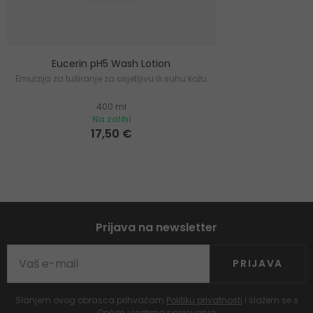
Eucerin pH5 Wash Lotion
Emulzija za tuširanje za osjetljivu ili suhu kožu
400 ml
Na zalihi
17,50 €
Prijava na newsletter
PRIJAVA
Slanjem ovog obrasca prihvaćam
Politiku privatnosti
i slažem se s
Općim uvjetima poslovanja