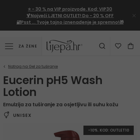
⭐
- 30 %
na VIP proizvode. Kod:
VIP30
🍹Najveći LJETNI OUTLET!
Do - 20 % OFF
🔐Psst ... Tvoje tajno iznenađenje je spremno!🎁
ZA ŽENE
Eucerin pH5 Wash
Lotion
Emulzija za tuširanje za osjetljivu ili suhu kožu
UNISEX
-10%. KOD: OUTLET10