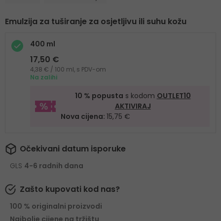
Emulzija za tuširanje za osjetljivu ili suhu kožu
400 ml
17,50 €
4,38 € / 100 ml, s PDV-om
Na zalihi
10 % popusta
s kodom
OUTLET10
AKTIVIRAJ
Nova cijena:
15,75 €
Očekivani datum isporuke
GLS
4-6 radnih dana
Zašto kupovati kod nas?
100 % originalni proizvodi
Najbolje cijene na tržištu