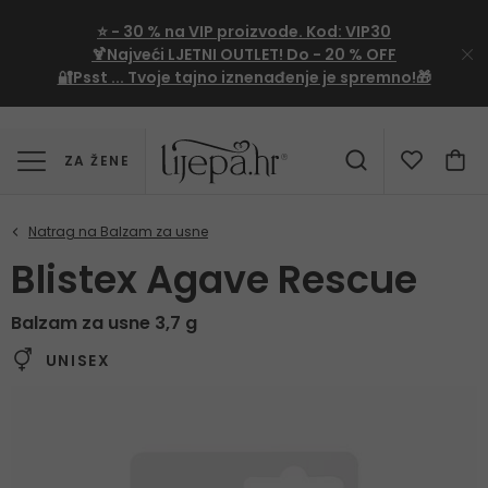
⭐
- 30 %
na VIP proizvode. Kod:
VIP30
🍹Najveći LJETNI OUTLET!
Do - 20 % OFF
🔐Psst ... Tvoje tajno iznenađenje je spremno!🎁
ZA ŽENE
Blistex Agave Rescue
Balzam za usne 3,7 g
UNISEX