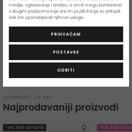
OPIS
OCJENA
medije, oglašavanje i analizu, a oni ih mogu kombinirati
s drugim podacima koje ste im pružili ili koje su prikupili
dok ste upotrebljavali njihove usluge.
PRIHVAĆAM
Još nema recenzija za ovaj proizvod.
Budite prvi.
POSTAVKE
OCIJENITE PROIZVOD
ODBITI
Podaci o dobivanju ocjena
ODABRANO ZA VAS
Najprodavaniji proizvodi
-10%. KOD: OUTLET10
-20%. KOD: OUTL