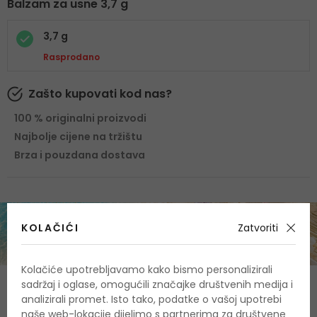
Balzam za usne 3,7 g
3,7 g
Rasprodano
Zašto kupovati kod nas?
100 % originalni proizvodi
Najbolje cijene na tržištu
Brza i pouzdana dostava
KOLAČIĆI
Zatvoriti
Kolačiće upotrebljavamo kako bismo personalizirali
sadržaj i oglase, omogućili značajke društvenih medija i
O proizvodu
analizirali promet. Isto tako, podatke o vašoj upotrebi
naše web-lokacije dijelimo s partnerima za društvene