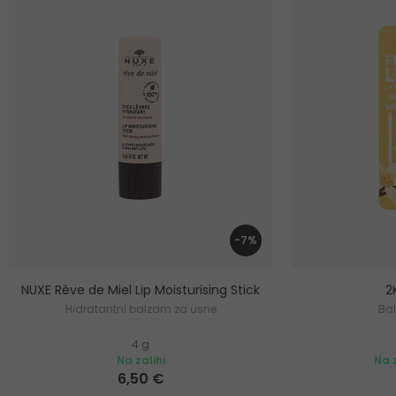
-7%
NUXE Rêve de Miel Lip Moisturising Stick
2
Hidratantni balzam za usne
Ba
4 g
Na zalihi
Na z
6,50 €