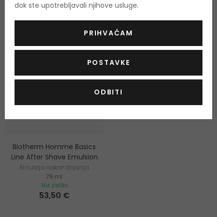
dok ste upotrebljavali njihove usluge.
-20%. KOD: OUTLET20
PRIHVAĆAM
POSTAVKE
ODBITI
Biotherm Homme Basics
Line After Shave Emulsion
Emulzija nakon brijanja
75 ml
Na zalihi
53,50 €