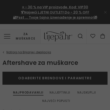
⭐
- 30 %
na VIP proizvode. Kod:
VIP30
🍹Najveći LJETNI OUTLET!
Do - 20 % OFF
🔐Psst ... Tvoje tajno iznenađenje je spremno!🎁
ZA
MUŠKARCE
Aftershave za muškarce
ODABERITE BRENDOVE I PARAMETRE
NAJPRODAVANIJI
NAJJEFTINIJI
NAJSKUPLJI
NAJVEĆI POPUSTI