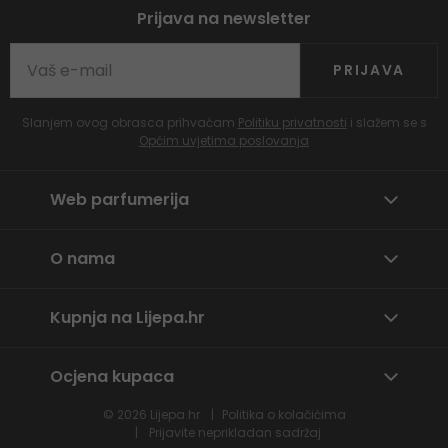
Prijava na newsletter
PRIJAVA
Slanjem ovog obrasca prihvaćam
Politiku privatnosti
i slažem se s
Općim uvjetima poslovanja
Web parfumerija
O nama
Kupnja na Lijepa.hr
Ocjena kupaca
© 2026
Lijepa.hr
Politika o kolačićima
Prijavite neprikladan sadržaj