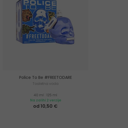
Police To Be #FREETODARE
Toaletna voda
40 ml
|
125 ml
Na zalihi 2 verzije
od 10,50 €