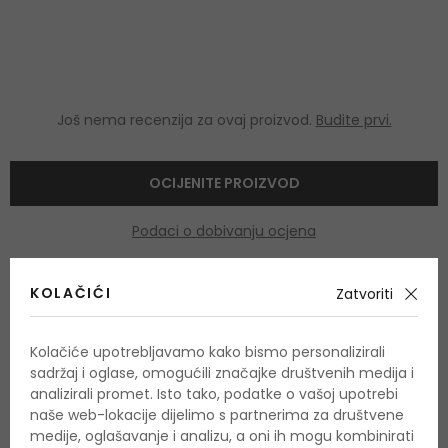
Još nema recenzija za ovaj proizvod.
Budite prvi.
OCIJENITE PROIZVOD
Podaci o dobivanju ocjena
KOLAČIĆI
Zatvoriti
Kolačiće upotrebljavamo kako bismo personalizirali
sadržaj i oglase, omogućili značajke društvenih medija i
OSTALI PROIZVODI IZ ASORTIMANA
analizirali promet. Isto tako, podatke o vašoj upotrebi
Police To Be
naše web-lokacije dijelimo s partnerima za društvene
medije, oglašavanje i analizu, a oni ih mogu kombinirati