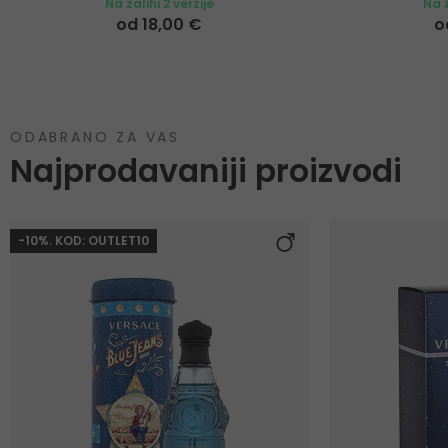
Na zalihi 2 verzije
Na z
od 18,00 €
o
ODABRANO ZA VAS
Najprodavaniji proizvodi
-10%. KOD: OUTLET10