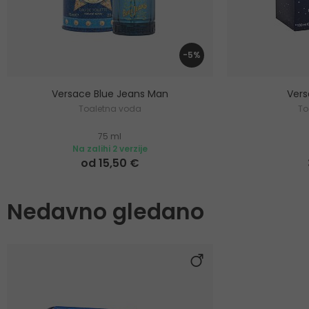
-5%
Versace Blue Jeans Man
Ver
Toaletna voda
To
75 ml
Na zalihi 2 verzije
od 15,50 €
Nedavno gledano