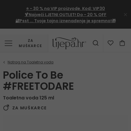
⭐
- 30 %
na VIP proizvode. Kod:
VIP30
🍹Najveći LJETNI OUTLET!
Do - 20 % OFF
🔐Psst ... Tvoje tajno iznenađenje je spremno!🎁
ZA
MUŠKARCE
Police To Be
#FREETODARE
Toaletna voda 125 ml
ZA MUŠKARCE