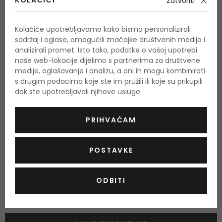
KOLAČIĆI
Zatvoriti
grejp, bosiljak
Srednje note
Kolačiće upotrebljavamo kako bismo personalizirali
geranija, lavanda
sadržaj i oglase, omogućili značajke društvenih medija i
analizirali promet. Isto tako, podatke o vašoj upotrebi
Bazne note
naše web-lokacije dijelimo s partnerima za društvene
mošus, tonka sjemenke
medije, oglašavanje i analizu, a oni ih mogu kombinirati
s drugim podacima koje ste im pružili ili koje su prikupili
dok ste upotrebljavali njihove usluge.
O proizvodu
PRIHVAĆAM
OPIS
OCJENA
POSTAVKE
ODBITI
Još nema recenzija za ovaj proizvod.