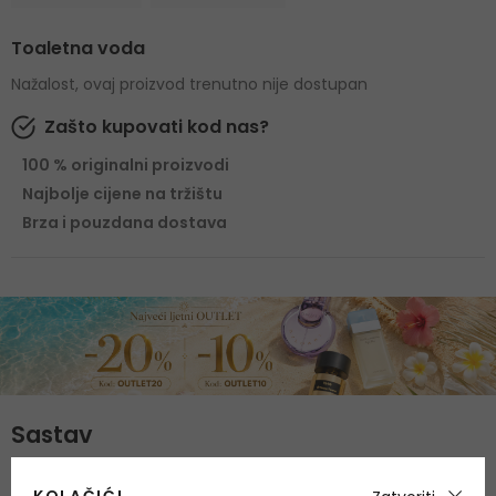
Toaletna voda
Nažalost, ovaj proizvod trenutno nije dostupan
Zašto kupovati kod nas?
100 % originalni proizvodi
Najbolje cijene na tržištu
Brza i pouzdana dostava
Sastav
Gornje note