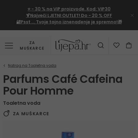
⭐
- 30 %
na VIP proizvode. Kod:
VIP30
🍹Najveći LJETNI OUTLET!
Do - 20 % OFF
🔐Psst ... Tvoje tajno iznenađenje je spremno!🎁
ZA
MUŠKARCE
Parfums Café Cafeina
Pour Homme
Toaletna voda
ZA MUŠKARCE