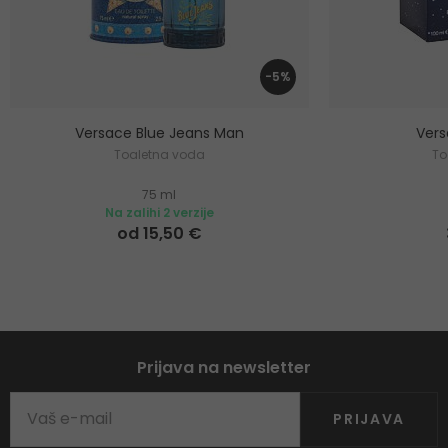
-5%
Versace Blue Jeans Man
Ver
Toaletna voda
To
75 ml
Na zalihi 2 verzije
od 15,50 €
Prijava na newsletter
PRIJAVA