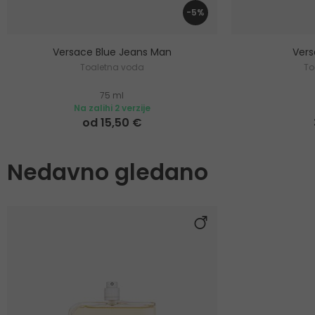
-5%
Versace Blue Jeans Man
Ver
Toaletna voda
To
75 ml
Na zalihi 2 verzije
od 15,50 €
Nedavno gledano