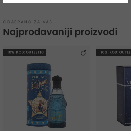
ODABRANO ZA VAS
Najprodavaniji proizvodi
-10%. KOD: OUTLET10
-10%. KOD: OUTLE