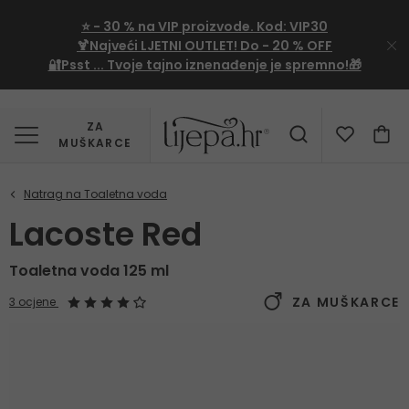
⭐
- 30 %
na VIP proizvode. Kod:
VIP30
🍹Najveći LJETNI OUTLET!
Do - 20 % OFF
🔐Psst ... Tvoje tajno iznenađenje je spremno!🎁
ZA
MUŠKARCE
Lacoste Red
Toaletna voda 125 ml
ZA MUŠKARCE
3 ocjene