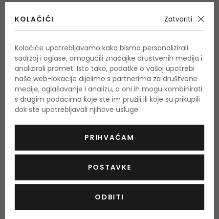
Srednje note
jasmin, bor, kedar
KOLAČIĆI
Zatvoriti
Bazne note
pačuli, vetiver, bijeli rum
Kolačiće upotrebljavamo kako bismo personalizirali
sadržaj i oglase, omogućili značajke društvenih medija i
analizirali promet. Isto tako, podatke o vašoj upotrebi
naše web-lokacije dijelimo s partnerima za društvene
O proizvodu
medije, oglašavanje i analizu, a oni ih mogu kombinirati
s drugim podacima koje ste im pružili ili koje su prikupili
OPIS
OCJENA (3)
OSTALE INFORMACIJE
dok ste upotrebljavali njihove usluge.
Nekada je jedina boja na teniskom terenu bila bijela. Miris
PRIHVAĆAM
junaka je novi muški miris
Lacoste Red.
Spojevi zelene
jabuke sa tonovima značajnog drva, sa pačulijem i drvom
POSTAVKE
cedrovine koji dodaju na pikantnosti. Lacoste Red je
namijenjena za muškarce, koji vole ležeran stil u kombinaciji
ODBITI
sa natjecateljskim duhom sa temeljem na logu krokodila.