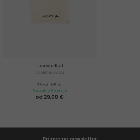
Lacoste Red
Toaletna voda
75 ml
|
125 ml
Na zalihi 3 verzije
od 29,00 €
Prijava na newsletter