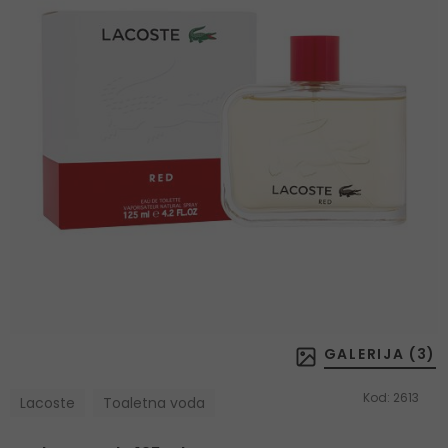
GALERIJA (
3
)
Kod:
2613
Lacoste
Toaletna voda