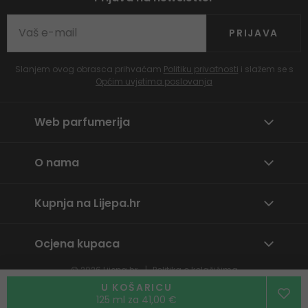
PRIJAVA
Slanjem ovog obrasca prihvaćam
Politiku privatnosti
i slažem se s
Općim uvjetima poslovanja
Web parfumerija
O nama
Kupnja na Lijepa.hr
Ocjena kupaca
© 2026
Lijepa.hr
Politika o kolačićima
Prijavite neprikladan sadržaj
U KOŠARICU
125 ml za 41,00 €
By
wpj.cz