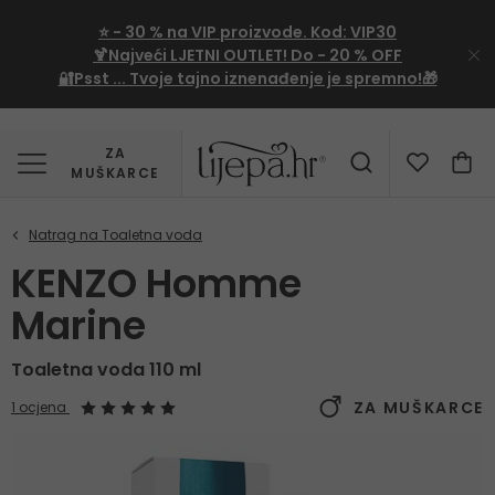
⭐
- 30 %
na VIP proizvode. Kod:
VIP30
🍹Najveći LJETNI OUTLET!
Do - 20 % OFF
🔐Psst ... Tvoje tajno iznenađenje je spremno!🎁
ZA
MUŠKARCE
KENZO Homme
Marine
Toaletna voda 110 ml
ZA MUŠKARCE
1 ocjena