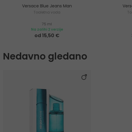
Versace Blue Jeans Man
Ver
Toaletna voda
To
75 ml
Na zalihi 2 verzije
od 15,50 €
Nedavno gledano