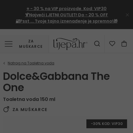
⭐
- 30 %
na VIP proizvode. Kod:
VIP30
🍹Najveći LJETNI OUTLET!
Do - 20 % OFF
🔐Psst ... Tvoje tajno iznenađenje je spremno!🎁
ZA
MUŠKARCE
Dolce&Gabbana The
One
Toaletna voda 150 ml
ZA MUŠKARCE
-30% KOD: VIP30