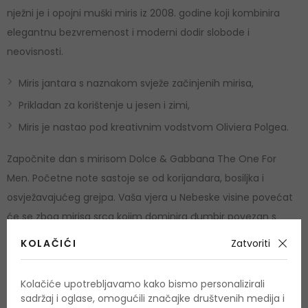
nježni je i opojni muški miris iz 2008. godine koji kombinira
elegantnu bezvremenost i moderni dodir slobode i
neovisnosti.
Miris jantara s naznakom svježe začinjenih mirisa,
Prikladan za korištenje u jesen i zimi,
Miris je nastao pod kreativnim vodstvom Oliviera Polgea.
Započnite dan s mirisom Dolce & Gabbana The One For
Men. Početne note sastoje se od korijandara, bosiljka i
osvježavajućeg grejpa. Vaša vjera u Nebeske visine povećat
će se zbog mirisa srca kojim dominira đumbir povezan s
kardamomom i cvijetom naranče. Veoma luksuzan
KOLAČIĆI
Zatvoriti
završetak mješavina je mekog cedra, duhana i živog jantara.
Kolačiće upotrebljavamo kako bismo personalizirali
Upotreba
sadržaj i oglase, omogućili značajke društvenih medija i