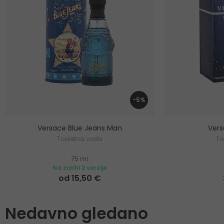
-5%
Versace Blue Jeans Man
Ver
Toaletna voda
To
75 ml
Na zalihi 2 verzije
od 15,50 €
Nedavno gledano