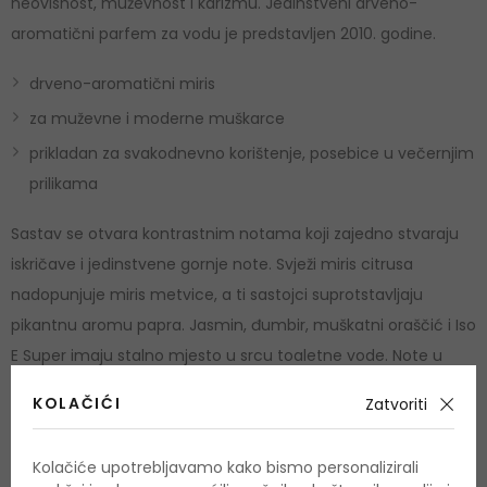
neovisnost, muževnost i karizmu. Jedinstveni drveno-
aromatični parfem za vodu je predstavljen 2010. godine.
drveno-aromatični miris
za muževne i moderne muškarce
prikladan za svakodnevno korištenje, posebice u večernjim
prilikama
Sastav se otvara kontrastnim notama koji zajedno stvaraju
iskričave i jedinstvene gornje note. Svježi miris citrusa
nadopunjuje miris metvice, a ti sastojci suprotstavljaju
pikantnu aromu papra. Jasmin, đumbir, muškatni oraščić i Iso
E Super imaju stalno mjesto u srcu toaletne vode. Note u
bazi naglašavaju mušku notu zahvaljujući toploj sandalovini,
KOLAČIĆI
Zatvoriti
pačuliju i začinjenom đumbiru. Osvojite noć s toaletnom
vodom
Chanel Bleu de Chanel
.
Kolačiće upotrebljavamo kako bismo personalizirali