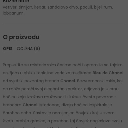
Bazne note
vetiver, timijan, kedar, sandalovo drvo, pačuli, bijeli rum,
labdanum
O proizvodu
OPIS
OCJENA (6)
Prepustite se misterioznim čarima noći i opremite se tajnim
oružjem u obliku toaletne vode za muškarce
Bleu de Chanel
od svjetski poznatog brenda
Chanel
. Bezvremenski miris, koji
ne može poreći svoj elegantan karakter, odjeven je u crnu
bočicu koja izražava muževnost i luksuz čvrsto povezan s
brendom
Chanel
. Istodobno, dizajn bočice inspiriralo je
čarobno nebo. Sastav je namijenjen čovjeku koji u svom
životu probija granice, a posebno taj čovjek naglašava svoju