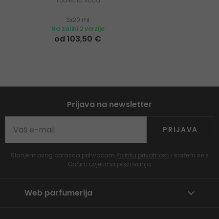
Toaletna voda
3x20 ml
Na zalihi 2 verzije
od 103,50 €
Prijava na newsletter
PRIJAVA
Slanjem ovog obrasca prihvaćam
Politiku privatnosti
i slažem se s
Općim uvjetima poslovanja
Web parfumerija