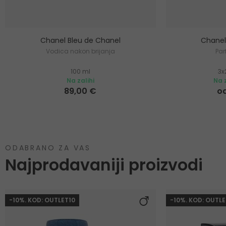
Chanel Bleu de Chanel
Chanel
Vodica nakon brijanja
Pa
100 ml
3x
Na zalihi
Na z
89,00 €
od
ODABRANO ZA VAS
Najprodavaniji proizvodi
-10%. KOD: OUTLET10
-10%. KOD: OUTLE