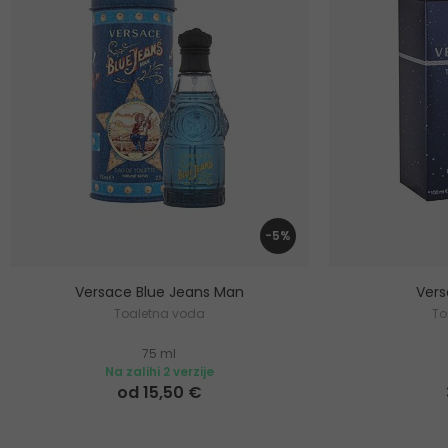
-5%
Versace Blue Jeans Man
Ver
Toaletna voda
To
75 ml
Na zalihi 2 verzije
od 15,50 €