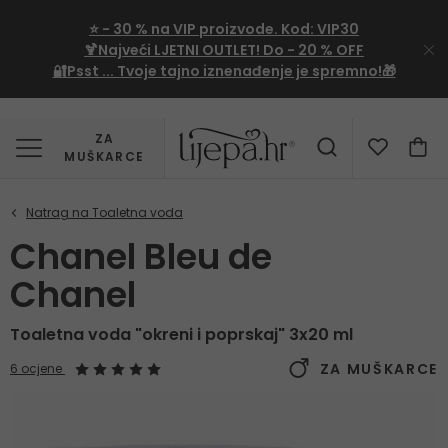
⭐
- 30 %
na VIP proizvode. Kod:
VIP30
🍹Najveći LJETNI OUTLET!
Do - 20 % OFF
🔐Psst ... Tvoje tajno iznenađenje je spremno!🎁
ZA
MUŠKARCE
Chanel Bleu de
Chanel
Toaletna voda "okreni i poprskaj" 3x20 ml
ZA MUŠKARCE
6 ocjene