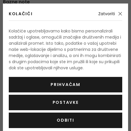
Bazne note
mošus, ambra, hrastova mahovina, koža, tonka sjemenke
KOLAČIĆI
Zatvoriti
Kolačiće upotrebljavamo kako bismo personalizirali
O proizvodu
sadržaj i oglase, omogućili značajke društvenih medija i
analizirali promet. Isto tako, podatke o vašoj upotrebi
OPIS
OCJENA
OSTALE INFORMACIJE
naše web-lokacije dijelimo s partnerima za društvene
medije, oglašavanje i analizu, a oni ih mogu kombinirati
Ovaj originalni muški miris
Azzaro Pour Homme
osmišljen je
s drugim podacima koje ste im pružili ili koje su prikupili
dok ste upotrebljavali njihove usluge.
1978. godine. Pri kreiranju je korištena potpuno nova tehnika
kombinacije 320 različitih sastojaka od kojih je više od pola
PRIHVAĆAM
prirodnog podrijetla. Miris Azzaro Pour Homme je moderan i
umirujući magični koktel svježeg anisa, aromatičnih i
POSTAVKE
drvenastih nota, savršena harmonija kultivirane muževnosti.
Azzaro Pour Homme je nevjerojatna sinteza bezvremenskog,
plemenitog i savršenog modernog mirisa, koji prkosi
ODBITI
prolaznim modnim trendovima.