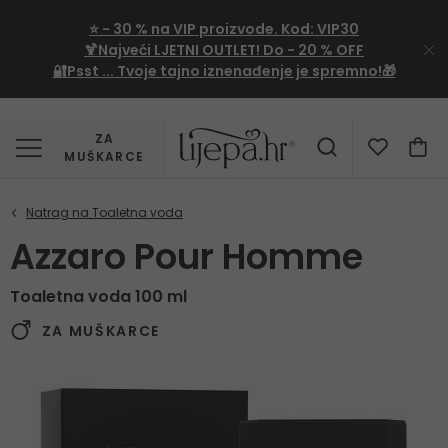
⭐
- 30 %
na VIP proizvode. Kod:
VIP30
🍹Najveći LJETNI OUTLET!
Do - 20 % OFF
🔐Psst ... Tvoje tajno iznenađenje je spremno!🎁
ZA
MUŠKARCE
Azzaro Pour Homme
Toaletna voda 100 ml
ZA MUŠKARCE