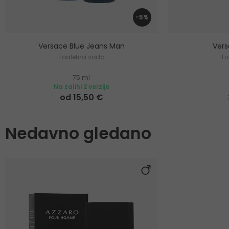
-5%
Versace Blue Jeans Man
Ver
Toaletna voda
To
75 ml
Na zalihi 2 verzije
od 15,50 €
Nedavno gledano