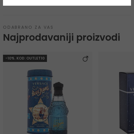
ODABRANO ZA VAS
Najprodavaniji proizvodi
-10%. KOD: OUTLET10