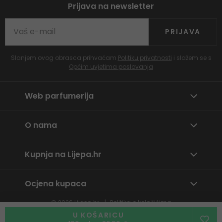
Prijava na newsletter
PRIJAVA
Slanjem ovog obrasca prihvaćam
Politiku privatnosti
i slažem se s
Općim uvjetima poslovanja
Web parfumerija
O nama
Kupnja na Lijepa.hr
Ocjena kupaca
© 2026
Lijepa.hr
Politika o kolačićima
Prijavite neprikladan sadržaj
U KOŠARICU