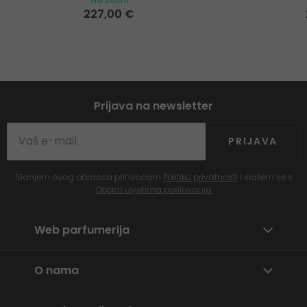
227,00 €
Prijava na newsletter
PRIJAVA
Slanjem ovog obrasca prihvaćam
Politiku privatnosti
i slažem se s
Općim uvjetima poslovanja
Web parfumerija
O nama