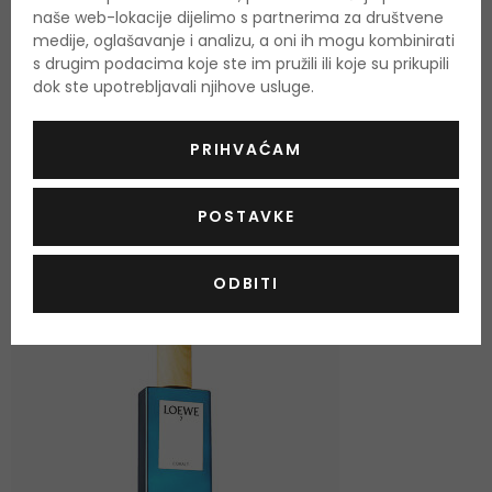
Podaci o dobivanju ocjena
naše web-lokacije dijelimo s partnerima za društvene
medije, oglašavanje i analizu, a oni ih mogu kombinirati
s drugim podacima koje ste im pružili ili koje su prikupili
dok ste upotrebljavali njihove usluge.
PRIHVAĆAM
OSTALI PROIZVODI IZ ASORTIMANA
Loewe 7
POSTAVKE
ODBITI