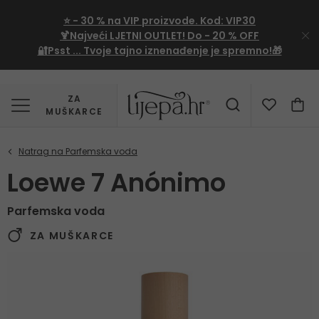
⭐
- 30 %
na VIP proizvode. Kod:
VIP30
🍹Najveći LJETNI OUTLET!
Do - 20 % OFF
🔐Psst ... Tvoje tajno iznenađenje je spremno!🎁
ZA
MUŠKARCE
Loewe 7 Anónimo
Parfemska voda
ZA MUŠKARCE