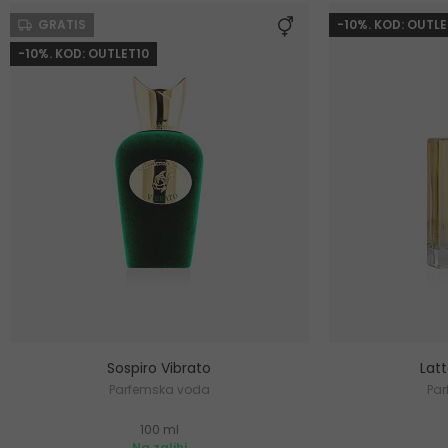
GRATIS
-10%. KOD: OUTLE
-10%. KOD: OUTLET10
Sospiro Vibrato
Lat
Parfemska voda
Pa
100 ml
Na zalihi