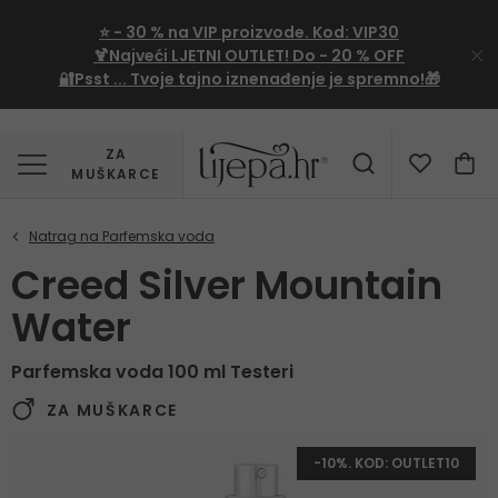
⭐
- 30 %
na VIP proizvode. Kod:
VIP30
🍹Najveći LJETNI OUTLET!
Do - 20 % OFF
🔐Psst ... Tvoje tajno iznenađenje je spremno!🎁
ZA
MUŠKARCE
Creed Silver Mountain
Water
Parfemska voda 100 ml Testeri
ZA MUŠKARCE
-10%. KOD: OUTLET10