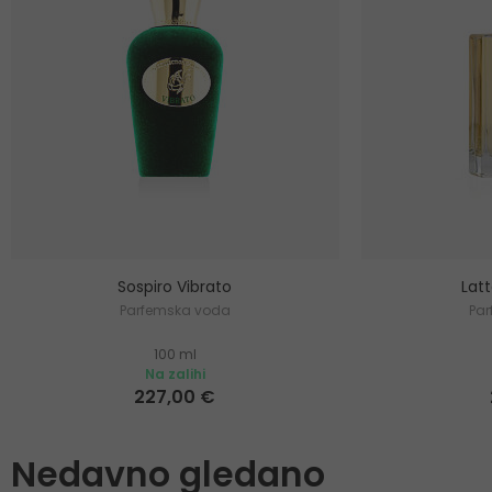
Sospiro Vibrato
Lat
Parfemska voda
Pa
100 ml
Na zalihi
227,00 €
Nedavno gledano