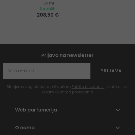
100 ml
Na zalihi
208,50 €
Prijava na newsletter
PRIJAVA
Slanjem ovog obrasca prihvaćam
Politiku privatnosti
i slažem se s
Općim uvjetima poslovanja
Web parfumerija
O nama