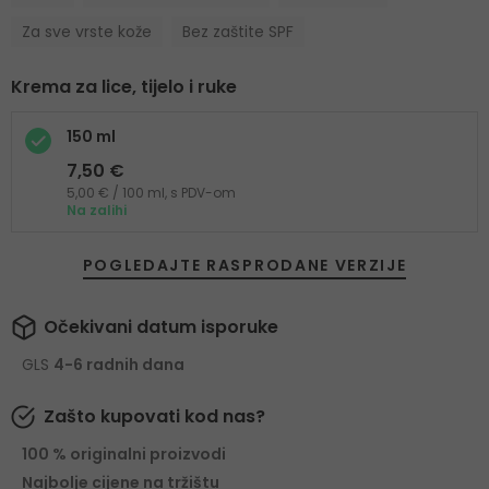
Za sve vrste kože
Bez zaštite SPF
Krema za lice, tijelo i ruke
150 ml
7,50 €
5,00 € / 100 ml, s PDV-om
Na zalihi
POGLEDAJTE RASPRODANE VERZIJE
Očekivani datum isporuke
GLS
4-6 radnih dana
Zašto kupovati kod nas?
100 % originalni proizvodi
Najbolje cijene na tržištu