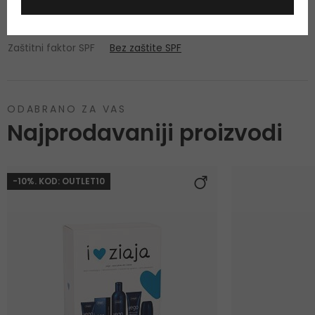
Stanje kože
Dehidrirana
Tip kože
Za sve vrste kože
Zaštitni faktor SPF
Bez zaštite SPF
ODABRANO ZA VAS
Najprodavaniji proizvodi
-10%. KOD: OUTLET10