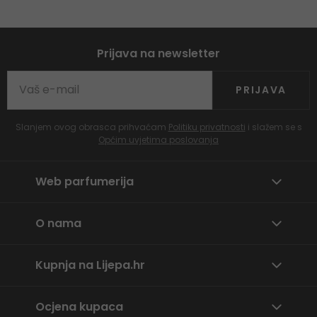
Prijava na newsletter
PRIJAVA
Slanjem ovog obrasca prihvaćam
Politiku privatnosti
i slažem se s
Općim uvjetima poslovanja
Web parfumerija
O nama
Kupnja na Lijepa.hr
Ocjena kupaca