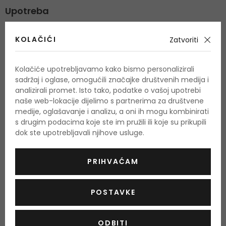
Upotreba
Nanesite na čistu kožu.
KOLAČIĆI
Zatvoriti
Količina i sastojci
Kolačiće upotrebljavamo kako bismo personalizirali
sadržaj i oglase, omogućili značajke društvenih medija i
Količina: 150 ml
analizirali promet. Isto tako, podatke o vašoj upotrebi
naše web-lokacije dijelimo s partnerima za društvene
Water, Glycerin, Mineral Oil, Alcohol Denat., Stearic Acid,
medije, oglašavanje i analizu, a oni ih mogu kombinirati
Petrolatum, Cetyl Alcohol, Glyceryl Stearate, Hydrogenated
s drugim podacima koje ste im pružili ili koje su prikupili
Coco-Glycerides, Stearyl Alcohol, Dimethicone,
dok ste upotrebljavali njihove usluge.
Phenoxyethanol, Tocopheryl Acetate, Fragrance, Carbomer,
Sodium Hydroxide, Methylparaben
PRIHVAĆAM
Popis sastojaka se može promijeniti. Savjetuje se da uvijek
POSTAVKE
provjerite popis sastojaka navedenih na kupljenom
proizvodu.
ODBITI