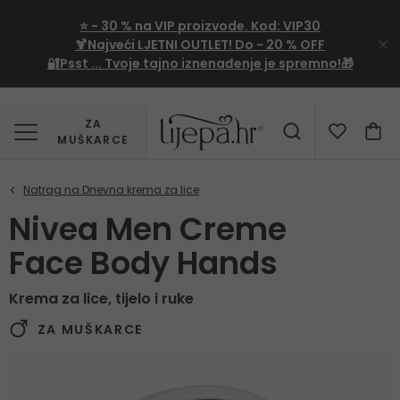
⭐
- 30 %
na VIP proizvode. Kod:
VIP30
🍹Najveći LJETNI OUTLET!
Do - 20 % OFF
🔐Psst ... Tvoje tajno iznenađenje je spremno!🎁
ZA
MUŠKARCE
Nivea Men Creme
Face Body Hands
Krema za lice, tijelo i ruke
ZA MUŠKARCE