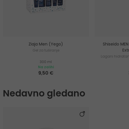
Ziaja Men (Yego)
Shiseido MEN 
Ext
Gel za tuširanje
Lagani hidratan
300 ml
Na zalihi
9,50 €
Nedavno gledano