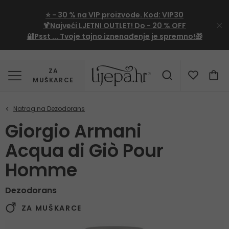
⭐
- 30 %
na VIP proizvode. Kod:
VIP30
🍹Najveći LJETNI OUTLET!
Do - 20 % OFF
🔐Psst ... Tvoje tajno iznenađenje je spremno!🎁
ZA
MUŠKARCE
Giorgio Armani
Acqua di Giò Pour
Homme
Dezodorans
ZA MUŠKARCE