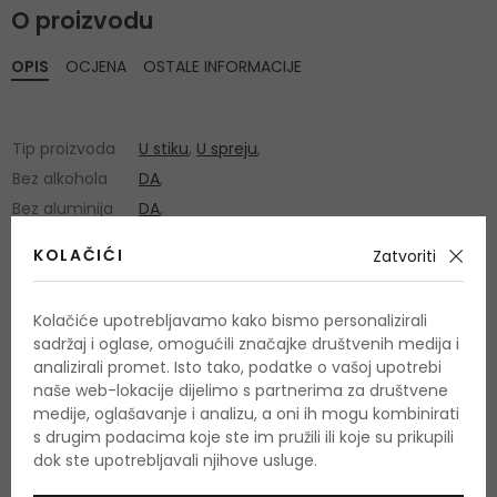
O proizvodu
OPIS
OCJENA
OSTALE INFORMACIJE
Tip proizvoda
U stiku
,
U spreju
,
Bez alkohola
DA
,
Bez aluminija
DA
,
KOLAČIĆI
Zatvoriti
Kolačiće upotrebljavamo kako bismo personalizirali
sadržaj i oglase, omogućili značajke društvenih medija i
analizirali promet. Isto tako, podatke o vašoj upotrebi
OSTALI PROIZVODI IZ ASORTIMANA
naše web-lokacije dijelimo s partnerima za društvene
Giorgio Armani Acqua di
medije, oglašavanje i analizu, a oni ih mogu kombinirati
s drugim podacima koje ste im pružili ili koje su prikupili
Giò
dok ste upotrebljavali njihove usluge.