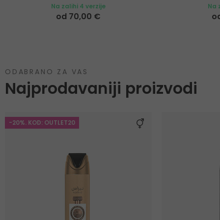
Na zalihi 4 verzije
Na z
od 70,00 €
o
ODABRANO ZA VAS
Najprodavaniji proizvodi
-20%. KOD: OUTLET20