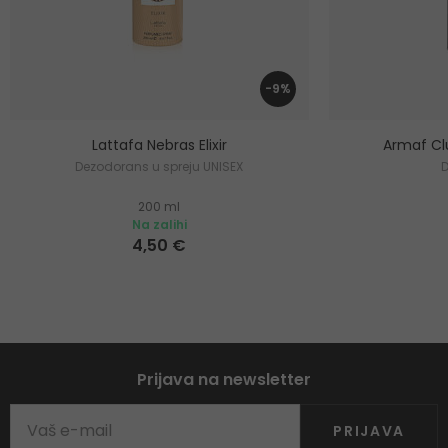
-9%
Lattafa Nebras Elixir
Armaf Cl
Dezodorans u spreju UNISEX
200 ml
Na zalihi
4,50 €
Prijava na newsletter
PRIJAVA