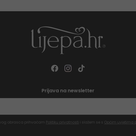
Prijava na newsletter
vog obrasca prihvaćam
Politiku privatnosti
i slažem se s
Općim uvjetima 