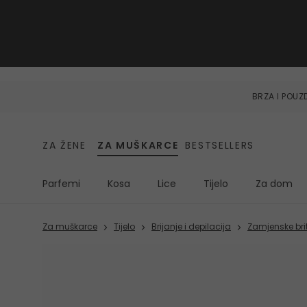
BRZA I POU
ZA ŽENE
ZA MUŠKARCE
BESTSELLERS
Parfemi
Kosa
Lice
Tijelo
Za dom
Za muškarce
Tijelo
Brijanje i depilacija
Zamjenske bri