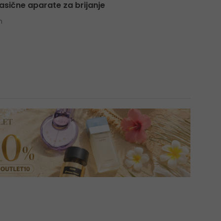
asične aparate za brijanje
n