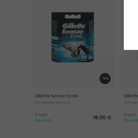
-5%
Gillette Sensor Excel
Gillet
Zamjenske britvice
Zamjens
10 kom
8 kom
18,00 €
Na zalihi
Na zali