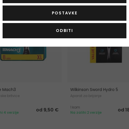
POSTAVKE
ODBITI
te Mach3
Wilkinson Sword Hydro 5
ke britvice
Aparat za brijanje
1 kom
od 9,50 €
od 1
hi 4 verzije
Na zalihi 2 verzije