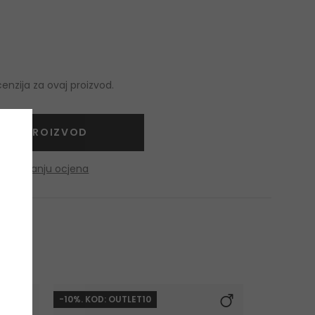
nzija za ovaj proizvod.
NITE PROIZVOD
o dobivanju ocjena
-10%. KOD: OUTLET10