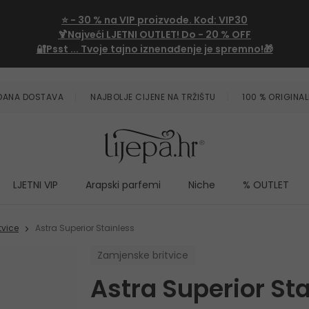
⭐
- 30 %
na VIP proizvode. Kod:
VIP30
🍹Najveći LJETNI OUTLET!
Do - 20 % OFF
🔐Psst ... Tvoje tajno iznenađenje je spremno!🎁
ZDANA DOSTAVA
NAJBOLJE CIJENE NA TRŽIŠTU
100 % ORIGINAL
LJETNI VIP
Arapski parfemi
Niche
% OUTLET
tvice
Astra Superior Stainless
Zamjenske britvice
Astra Superior Sta