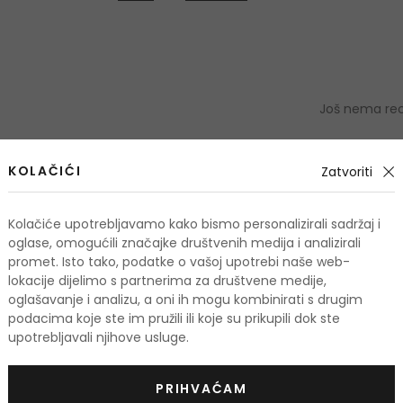
Još nema rece
OCIJE
KOLAČIĆI
Zatvoriti
Podaci 
Kolačiće upotrebljavamo kako bismo personalizirali sadržaj i
oglase, omogućili značajke društvenih medija i analizirali
promet. Isto tako, podatke o vašoj upotrebi naše web-
lokacije dijelimo s partnerima za društvene medije,
oglašavanje i analizu, a oni ih mogu kombinirati s drugim
odi
podacima koje ste im pružili ili koje su prikupili dok ste
upotrebljavali njihove usluge.
PRIHVAĆAM