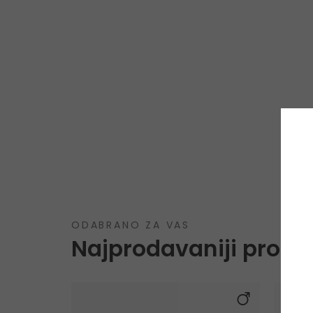
ODABRANO ZA VAS
Najprodavaniji proizv