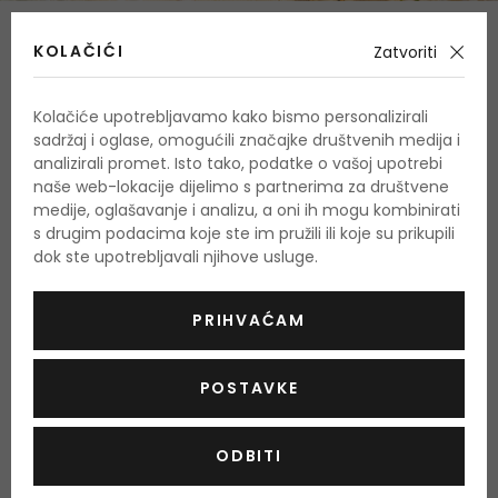
Sastav
KOLAČIĆI
Zatvoriti
Gornje note
bergamot, metvica, grejp, zelena jabuka Granny smith
Kolačiće upotrebljavamo kako bismo personalizirali
sadržaj i oglase, omogućili značajke društvenih medija i
Srednje note
analizirali promet. Isto tako, podatke o vašoj upotrebi
cvijet naranče, kardamom, muškatni oraščić, lavanda
naše web-lokacije dijelimo s partnerima za društvene
medije, oglašavanje i analizu, a oni ih mogu kombinirati
Bazne note
s drugim podacima koje ste im pružili ili koje su prikupili
mošus, guaiac drvo, drvo tikovine, list pačulija
dok ste upotrebljavali njihove usluge.
PRIHVAĆAM
O proizvodu
OPIS
OCJENA
POSTAVKE
ODBITI