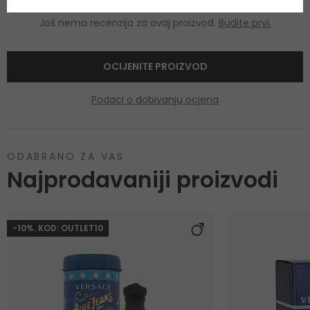
Još nema recenzija za ovaj proizvod.
Budite prvi.
OCIJENITE PROIZVOD
Podaci o dobivanju ocjena
ODABRANO ZA VAS
Najprodavaniji proizvodi
-10%. KOD: OUTLET10