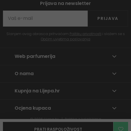
Prijava na newsletter
PRIJAVA
Slanjem ovog obrasca prihvaćam
Politiku privatnosti
i slažem se s
Općim uvjetima poslovanja
Web parfumerija
O nama
Kupnja na Lijepa.hr
Ocjena kupaca
© 2026
Lijepa.hr
Politika o kolačićima
Prijavite neprikladan sadržaj
PRATI RASPOLOŽIVOST