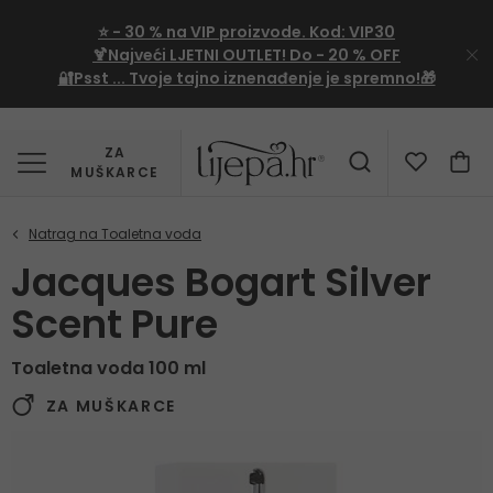
⭐
- 30 %
na VIP proizvode. Kod:
VIP30
🍹Najveći LJETNI OUTLET!
Do - 20 % OFF
🔐Psst ... Tvoje tajno iznenađenje je spremno!🎁
ZA
MUŠKARCE
Jacques Bogart Silver
Scent Pure
Toaletna voda 100 ml
ZA MUŠKARCE