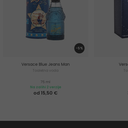
-5%
Versace Blue Jeans Man
Ver
Toaletna voda
To
75 ml
Na zalihi 2 verzije
od 15,50 €