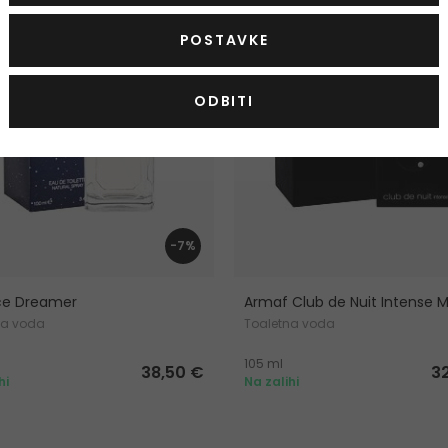
POSTAVKE
ODBITI
-7%
ce Dreamer
Armaf Club de Nuit Intense 
na voda
Toaletna voda
105 ml
38,50 €
3
hi
Na zalihi