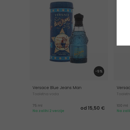
-5%
Versace Blue Jeans Man
Versa
Toaletna voda
Toalet
75 ml
100 ml
od 15,50 €
Na zalihi 2 verzije
Na zali