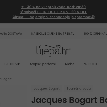
⭐
- 30 %
na VIP proizvode. Kod:
VIP30
🍹Najveći LJETNI OUTLET!
Do - 20 % OFF
🔐Psst ... Tvoje tajno iznenađenje je spremno!🎁
ZDANA DOSTAVA
NAJBOLJE CIJENE NA TRŽIŠTU
100 % ORIGINAL
LJETNI VIP
Arapski parfemi
Niche
% OUTLET
 Bogart
Jacques Bogart
Toaletna voda
Jacques Bogart B