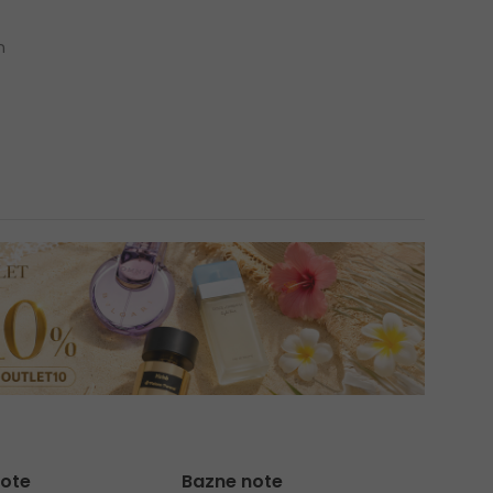
n
note
Bazne note