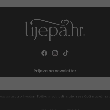
Prijava na newsletter
vog obrasca prihvaćam
Politiku privatnosti
i slažem se s
Općim uvjetima 