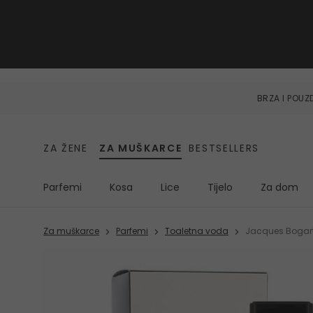
BRZA I POU
ZA ŽENE
ZA MUŠKARCE
BESTSELLERS
Parfemi
Kosa
Lice
Tijelo
Za dom
Za muškarce
Parfemi
Toaletna voda
Jacques Bogart