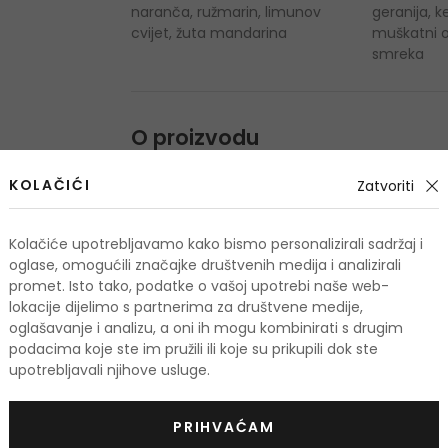
naranča, ružmarin, limunov
geranija, ke
cvijet, žuta mandarina
muškatni o
smreka
O proizvodu
OPIS
OCJENA
KOLAČIĆI
Zatvoriti
Kolačiće upotrebljavamo kako bismo personalizirali sadržaj i
oglase, omogućili značajke društvenih medija i analizirali
promet. Isto tako, podatke o vašoj upotrebi naše web-
lokacije dijelimo s partnerima za društvene medije,
oglašavanje i analizu, a oni ih mogu kombinirati s drugim
odi
podacima koje ste im pružili ili koje su prikupili dok ste
upotrebljavali njihove usluge.
KOD: OUTLET10
-10%. KOD: OUTLET10
PRIHVAĆAM