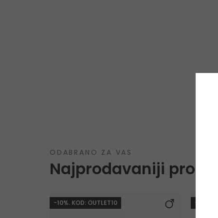
ODABRANO ZA VAS
Najprodavaniji proizv
-10%. KOD: OUTLET10
-10%. 