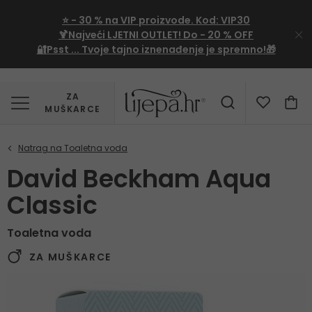
⭐
- 30 %
na VIP proizvode. Kod:
VIP30
🍹Najveći LJETNI OUTLET!
Do - 20 % OFF
🔐Psst ... Tvoje tajno iznenađenje je spremno!🎁
ZA
MUŠKARCE
David Beckham Aqua
Classic
Toaletna voda
ZA MUŠKARCE