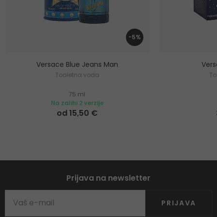
-5%
Versace Blue Jeans Man
Ver
Toaletna voda
To
75 ml
Na zalihi 2 verzije
od 15,50 €
Prijava na newsletter
PRIJAVA