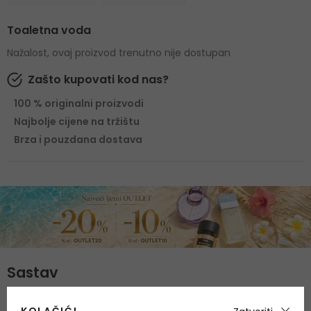
Toaletna voda
Nažalost, ovaj proizvod trenutno nije dostupan
Zašto kupovati kod nas?
100 % originalni proizvodi
Najbolje cijene na tržištu
Brza i pouzdana dostava
Sastav
Gornje note