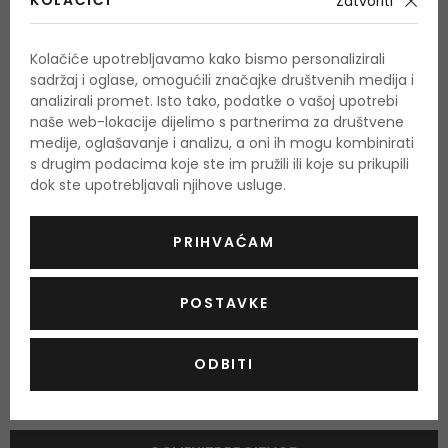
KOLAČIĆI
Zatvoriti
kardamom, limun, list ljubičice
Srednje note
Kolačiće upotrebljavamo kako bismo personalizirali
kadulja, geranija, kadulja
sadržaj i oglase, omogućili značajke društvenih medija i
analizirali promet. Isto tako, podatke o vašoj upotrebi
Bazne note
naše web-lokacije dijelimo s partnerima za društvene
pačuli, vetiver, semiš
medije, oglašavanje i analizu, a oni ih mogu kombinirati
s drugim podacima koje ste im pružili ili koje su prikupili
dok ste upotrebljavali njihove usluge.
O proizvodu
PRIHVAĆAM
OPIS
OCJENA
OSTALE INFORMACIJE
POSTAVKE
ODBITI
Još nema recenzija za ovaj proizvod.