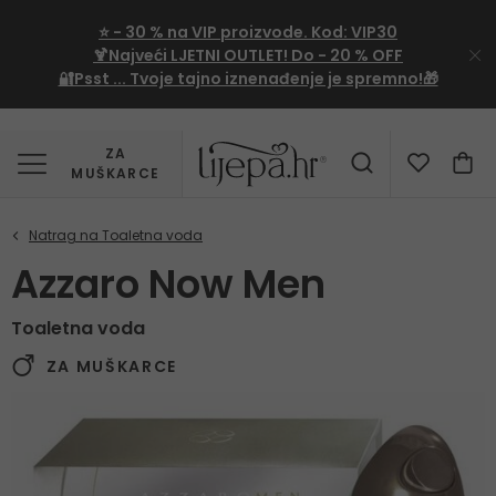
⭐
- 30 %
na VIP proizvode. Kod:
VIP30
🍹Najveći LJETNI OUTLET!
Do - 20 % OFF
🔐Psst ... Tvoje tajno iznenađenje je spremno!🎁
ZA
MUŠKARCE
Azzaro Now Men
Toaletna voda
ZA MUŠKARCE