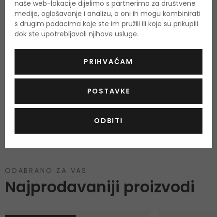
naše web-lokacije dijelimo s partnerima za društvene
Srednje note
medije, oglašavanje i analizu, a oni ih mogu kombinirati
čaj, ljubičica, zelene note
s drugim podacima koje ste im pružili ili koje su prikupili
Bazne note
dok ste upotrebljavali njihove usluge.
ambra, drvenasti tonovi, liči, semiš
PRIHVAĆAM
O proizvodu
POSTAVKE
OPIS
OCJENA
OSTALE INFORMACIJE
ODBITI
ODABRANO ZA VAS
Najprodavaniji proizvodi