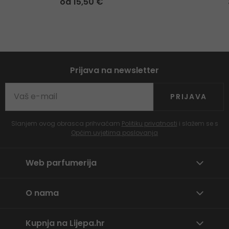
od 15,50 €
Prijava na newsletter
PRIJAVA
Slanjem ovog obrasca prihvaćam
Politiku privatnosti
i slažem se s
Općim uvjetima poslovanja
Web parfumerija
O nama
Kupnja na Lijepa.hr