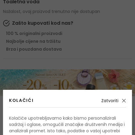
Toaletna voda
Nažalost, ovaj proizvod trenutno nije dostupan
Zašto kupovati kod nas?
100 % originalni proizvodi
Najbolje cijene na tržištu
Brza i pouzdana dostava
KOLAČIĆI
Zatvoriti
Sastav
Kolačiće upotrebljavamo kako bismo personalizirali
Gornje note
sadržaj i oglase, omogućili značajke društvenih medija i
kardamom, ruža
analizirali promet. Isto tako, podatke o vašoj upotrebi