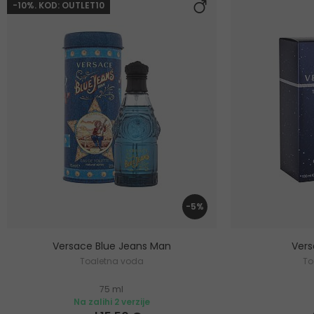
-10%. KOD: OUTLET10
-5%
Versace Blue Jeans Man
Ver
Toaletna voda
To
75 ml
Na zalihi 2 verzije