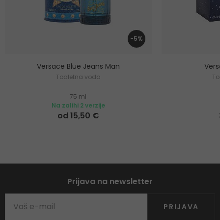
-5%
Versace Blue Jeans Man
Ver
Toaletna voda
To
75 ml
Na zalihi 2 verzije
od 15,50 €
Prijava na newsletter
PRIJAVA