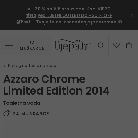
⭐
- 30 %
na VIP proizvode. Kod:
VIP30
🍹Najveći LJETNI OUTLET!
Do - 20 % OFF
🔐Psst ... Tvoje tajno iznenađenje je spremno!🎁
ZA
MUŠKARCE
Azzaro Chrome
Limited Edition 2014
Toaletna voda
ZA MUŠKARCE