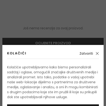
Još nema recenzija za ovaj proizvod.
OCIJENITE PROIZVOD
KOLAČIĆI
Zatvoriti
Podaci o dobivanju ocjena
Kolačiće upotrebljavamo kako bismo personalizirali
sadržaj i oglase, omogućili značajke društvenih medija i
analizirali promet. Isto tako, podatke o vašoj upotrebi
naše web-lokacije dijelimo s partnerima za društvene
medije, oglašavanje i analizu, a oni ih mogu kombinirati
OSTALI PROIZVODI IZ ASORTIMANA
s drugim podacima koje ste im pružili ili koje su prikupili
Azzaro Chrome
dok ste upotrebljavali njihove usluge.