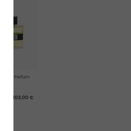
Sauvage Parfum
voda
103,00 €