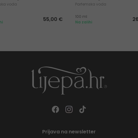
ska voda
Parfemska voda
100 ml
55,00 €
2
hi
Na zalihi
Prijava na newsletter