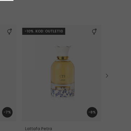
-10%. KOD: OUTLET10
-30% KOD: 
-7%
-8%
Lattafa Petra
Lattafa Neb