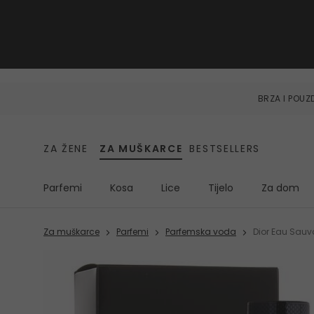
BRZA I POU
ZA ŽENE
ZA MUŠKARCE
BESTSELLERS
Parfemi
Kosa
Lice
Tijelo
Za dom
Za muškarce
Parfemi
Parfemska voda
Dior Eau Sau