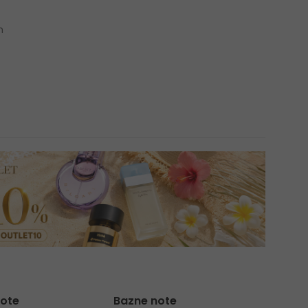
n
note
Bazne note