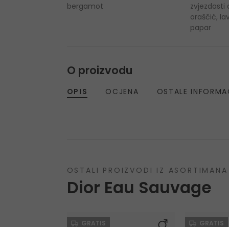
bergamot
zvjezdasti 
oraščić, l
papar
O proizvodu
OPIS
OCJENA
OSTALE INFORMA
OSTALI PROIZVODI IZ ASORTIMANA
Dior Eau Sauvage
GRATIS
GRATIS