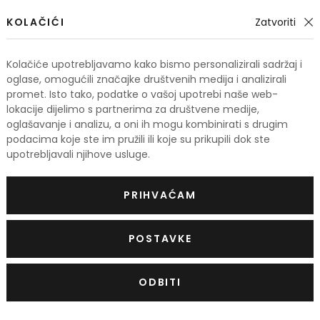
KOLAČIĆI
Zatvoriti
Kolačiće upotrebljavamo kako bismo personalizirali sadržaj i
oglase, omogućili značajke društvenih medija i analizirali
promet. Isto tako, podatke o vašoj upotrebi naše web-
lokacije dijelimo s partnerima za društvene medije,
oglašavanje i analizu, a oni ih mogu kombinirati s drugim
podacima koje ste im pružili ili koje su prikupili dok ste
upotrebljavali njihove usluge.
Dior Eau Sauvage
Dior Eau 
PRIHVAĆAM
2017
Toaletna voda
Parfemska 
100 ml
50 ml
124,50 €
POSTAVKE
Na zalihi
Na zalihi
ODBITI