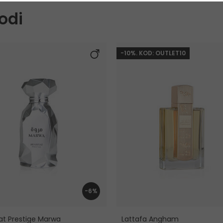
odi
-10%. KOD: OUTLET10
-6%
at Prestige Marwa
Lattafa Angham