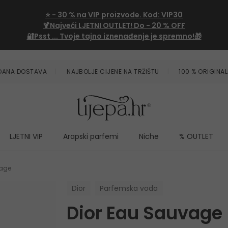
⭐
- 30 %
na VIP proizvode. Kod:
VIP30
🍹Najveći LJETNI OUTLET!
Do - 20 % OFF
🔐Psst ... Tvoje tajno iznenađenje je spremno!🎁
ZDANA DOSTAVA
NAJBOLJE CIJENE NA TRŽIŠTU
100 % ORIGINAL
LJETNI VIP
Arapski parfemi
Niche
% OUTLET
vage
Dior
Parfemska voda
Dior Eau Sauvage