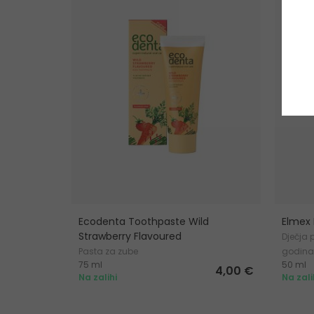
Ecodenta Toothpaste Wild
Elmex 
Strawberry Flavoured
Dječja 
Pasta za zube
godina
75 ml
50 ml
4,00 €
Na zalihi
Na zali