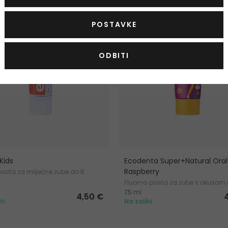
POSTAVKE
ODBITI
Kids
Ecodenta Super+Natural Oral
Raspberry
pasta za mliječne zube do 6
Fluorna pasta za zube s okusom
75 ml
4,50 €
hi
Na zalihi