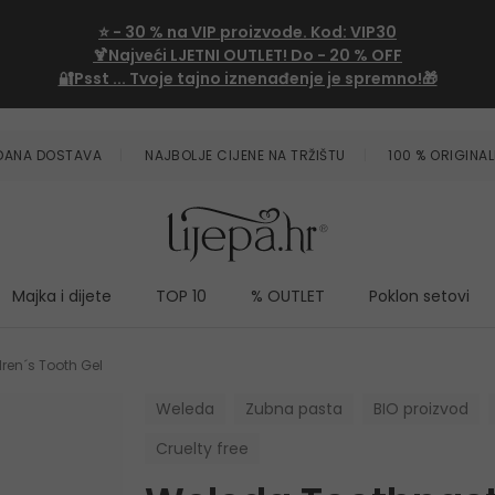
⭐
- 30 %
na VIP proizvode. Kod:
VIP30
🍹Najveći LJETNI OUTLET!
Do - 20 % OFF
🔐Psst ... Tvoje tajno iznenađenje je spremno!🎁
ZDANA DOSTAVA
NAJBOLJE CIJENE NA TRŽIŠTU
100 % ORIGINAL
Majka i dijete
TOP 10
% OUTLET
Poklon setovi
ren´s Tooth Gel
Weleda
Zubna pasta
BIO proizvod
Cruelty free