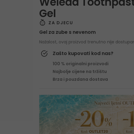
Weleda Toothpast
Gel
ZA DJECU
Gel za zube s nevenom
Nažalost, ovaj proizvod trenutno nije dostupa
Zašto kupovati kod nas?
100 % originalni proizvodi
Najbolje cijene na tržištu
Brza i pouzdana dostava