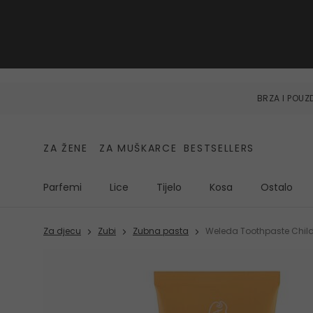
BRZA I POU
ZA ŽENE
ZA MUŠKARCE
BESTSELLERS
Parfemi
Lice
Tijelo
Kosa
Ostalo
Za djecu
Zubi
Zubna pasta
Weleda Toothpaste Child