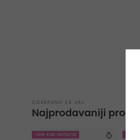
ODABRANO ZA VAS
Najprodavaniji proizv
-20%. KOD: OUTLET20
-20%. 