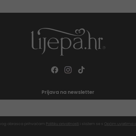
Prijava na newsletter
vog obrasca prihvaćam
Politiku privatnosti
i slažem se s
Općim uvjetima 