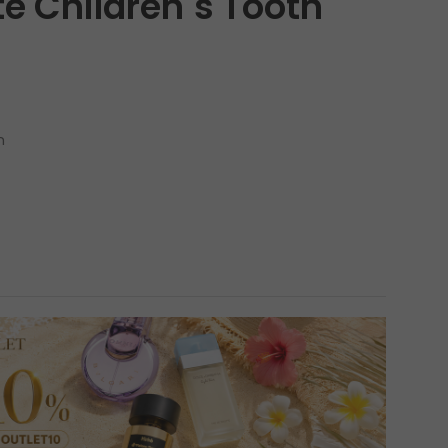
e Children´s Tooth
n