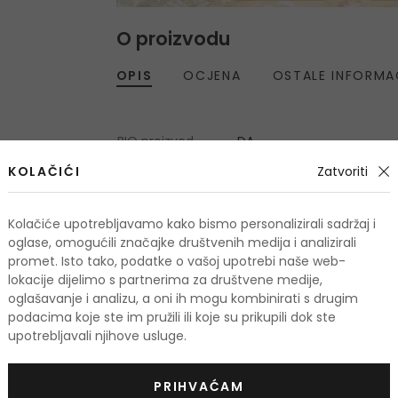
O proizvodu
OPIS
OCJENA
OSTALE INFORMA
BIO proizvod
DA
,
Prirodni proizvod
DA
,
KOLAČIĆI
Zatvoriti
Vegan
DA
,
Cruelty free
DA
,
Kolačiće upotrebljavamo kako bismo personalizirali sadržaj i
oglase, omogućili značajke društvenih medija i analizirali
promet. Isto tako, podatke o vašoj upotrebi naše web-
lokacije dijelimo s partnerima za društvene medije,
oglašavanje i analizu, a oni ih mogu kombinirati s drugim
odi
podacima koje ste im pružili ili koje su prikupili dok ste
upotrebljavali njihove usluge.
KOD: OUTLET20
-20%. KOD: OUTLET20
PRIHVAĆAM